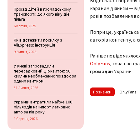
Водночас створення т
караним діянням — ві
Проїзд дітей в громадському
транспорті: до якого віку діє
років позбавлення вол
пільга
6 Квітня, 2025
Попри це, українськ
авторів контенту, а 
Як відстежити посилку з
AliExpress: інструкція
9 Липня, 2025
Раніше повідомлялос
OnlyFans
, хоча наспр
У Києві запровадили
пересадковий QR-квиток: 90
громадян
України.
хвилин необмежених поїздок за
одним квитком
31 Липня, 2026
Позначки
OnlyFans
Українці витратили майже 100
мільярдів на імпорт легкових
авто за пів року
1 Серпня, 2026