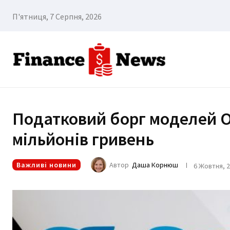
П'ятниця, 7 Серпня, 2026
Податковий борг моделей O
мільйонів гривень
Важливі новини
Автор
Даша Корнюш
6 Жовтня, 