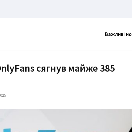
Важливі н
nlyFans сягнув майже 385
2025