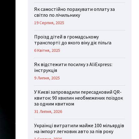
Як самостійно порахувати оплату за
світло по лічильнику
19 Серпня, 2025
Проїзд дітей в громадському
транспорті: до якого віку діє пільга
6 Квітня, 2025
Як відстежити посилку з AliExpress:
інструкція
9 Липня, 2025
У Києві запровадили пересадковий QR-
квиток: 90 хвилин необмежених поїздок
за одним квитком
31 Липня, 2026
Українці витратили майже 100 мільярдів
на імпорт легкових авто за пів року