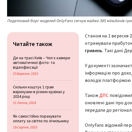
Податковий борг моделей OnlyFans сягнув майже 385 мільйонів гри
Станом на 1 вересня 2
Читайте також
отримували прибуто
гривень
. Такі дані 
Де на трасі Київ – Чоп є камери
автоматичної фото- та
У документі зазначає
відеофіксації
інформацію про доходи
25 Березня, 2025
володіє платформою
Скільки коштує 1 грам
марихуани в різних країнах у
Також
ДПС
повідомила
2024 році
оновлені дані про до
31 Липня, 2024
передали до регіонал
Як самостійно порахувати
оплату за світло по лічильнику
OnlyFans відомий пер
19 Серпня, 2025