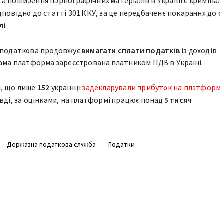
а поширення порнографічних матеріалів в Україні є криміна
дповідно до статті 301 ККУ, за це передбачене покарання до 
і.
а податкова продовжує
вимагати сплати податків
із доходів
сама платформа зареєстрована платником ПДВ в Україні.
я, що лише
152
українці
задекларували прибуток на платформ
авді, за оцінками, на платформі працює понад
5 тисяч
Державна податкова служба
Податки