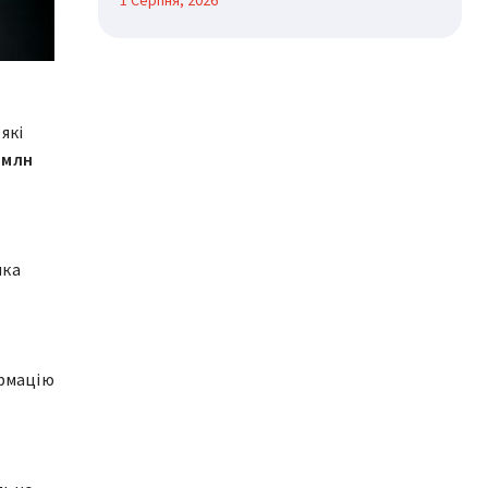
1 Серпня, 2026
які
 млн
яка
ормацію