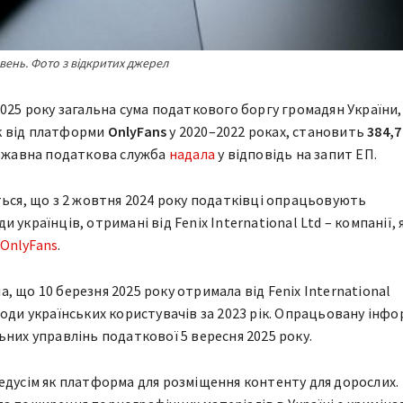
вень. Фото з відкритих джерел
025 року загальна сума податкового боргу громадян України, 
к від платформи
OnlyFans
у 2020–2022 роках, становить
384,7
Державна податкова служба
надала
у відповідь на запит ЕП.
ться, що з 2 жовтня 2024 року податківці опрацьовують
 українців, отримані від Fenix International Ltd – компанії, 
OnlyFans
.
, що 10 березня 2025 року отримала від Fenix International
ходи українських користувачів за 2023 рік. Опрацьовану інф
ьних управлінь податкової 5 вересня 2025 року.
едусім як платформа для розміщення контенту для дорослих.