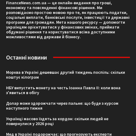
FinanceNews.com.ua — це онлайн-видання про гроші,
економіку та повсякденні фінансові рішення. Ми
розповідаємо простою мовою про те, як працюють податки,
соціальні виплати, банківські послуги, інвестиції та державні
програми для громадян. Мета нашого ресурсу — допомогти
українцям орієнтуватися у фінансових змінах, приймати
обдумані рішення та користуватися всіма доступними
можливостями від держави й бізнесу.
Останні новини
Морква в Україні дешевшає другий тиждень поспіль: скільки
коштує кілограм
НБУ випустить монету на честь Іоанна Павла II: коли вона
з'явиться в обігу
Долар може здорожчати через пальне: що буде з курсом
наступного тижня
Українці масово їздять за кордон: скільки людей не
повернулися у 2026 році
Мед в Україні подорожчає: що прогнозують експерти