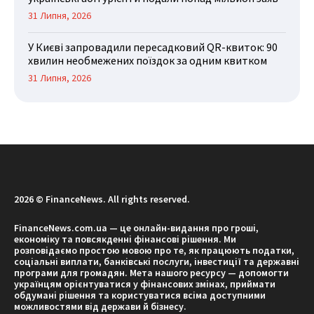
31 Липня, 2026
У Києві запровадили пересадковий QR-квиток: 90
хвилин необмежених поїздок за одним квитком
31 Липня, 2026
2026 © FinanceNews. All rights reserved.
FinanceNews.com.ua — це онлайн-видання про гроші,
економіку та повсякденні фінансові рішення. Ми
розповідаємо простою мовою про те, як працюють податки,
соціальні виплати, банківські послуги, інвестиції та державні
програми для громадян. Мета нашого ресурсу — допомогти
українцям орієнтуватися у фінансових змінах, приймати
обдумані рішення та користуватися всіма доступними
можливостями від держави й бізнесу.