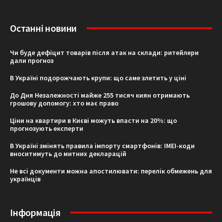
Останні новини
Чи буде дефіцит товарів після атак на склади: ритейлери
дали прогноз
В Україні подорожчають крупи: що саме злетить у ціні
До Дня Незалежності майже 255 тисяч киян отримають
грошову допомогу: хто має право
Ціни на квартири в Києві можуть впасти на 20%: що
прогнозують експерти
В Україні змінять правила імпорту смартфонів: IMEI-коди
вноситимуть до митних декларацій
Не всі документи можна апостилювати: перелік обмежень для
українців
Інформація