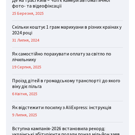
Де на трасі Київ – Чоп є камери автоматичної
фото- та відеофіксації
25 Березня, 2025
Скільки коштує 1 грам марихуани в різних країнах у
2024 році
31 Липня, 2024
Як самостійно порахувати оплату за світло по
лічильнику
19 Серпня, 2025
Проїзд дітей в громадському транспорті: до якого
віку діє пільга
6 Квітня, 2025
Як відстежити посилку з AliExpress: інструкція
9 Липня, 2025
Вступна кампанія-2026 встановила рекорд:
українські абітурієнти подали понад мільйон заяв