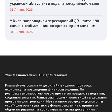
українські абітурієнти подали понад мільйон заяв
31 Липня, 2026
У Києві запровадили пересадковий QR-квиток: 90
хвилин необмежених поїздок за одним квитком
31 Липня, 2026
2026 © FinanceNews. All rights reserved.
FinanceNews.com.ua — це онлайн-видання про гроші,
економіку та повсякденні фінансові рішення. Ми
розповідаємо простою мовою про те, як працюють податки,
соціальні виплати, банківські послуги, інвестиції та державні
програми для громадян. Мета нашого ресурсу — допомогти
українцям орієнтуватися у фінансових змінах, приймати
обдумані рішення та користуватися всіма доступними