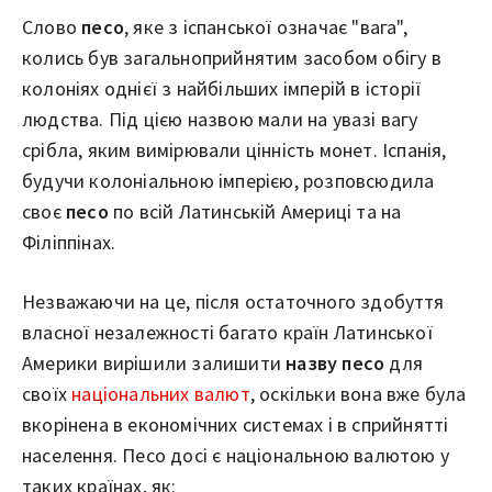
Слово
песо
, яке з іспанської означає "вага",
колись був загальноприйнятим засобом обігу в
колоніях однієї з найбільших імперій в історії
людства. Під цією назвою мали на увазі вагу
срібла, яким вимірювали цінність монет. Іспанія,
будучи колоніальною імперією, розповсюдила
своє
песо
по всій Латинській Америці та на
Філіппінах.
Незважаючи на це, після остаточного здобуття
власної незалежності багато країн Латинської
Америки вирішили залишити
назву песо
для
своїх
національних валют
, оскільки вона вже була
вкорінена в економічних системах і в сприйнятті
населення. Песо досі є національною валютою у
таких країнах, як: