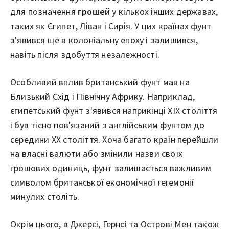
для позначення
грошей
у кількох інших державах,
таких як Єгипет, Ліван і Сирія. У цих країнах фунт
з'явився ще в колоніальну епоху і залишився,
навіть після здобуття незалежності.
Особливий вплив британський фунт мав на
Близький Схід і Північну Африку. Наприклад,
єгипетський фунт з'явився наприкінці XIX століття
і був тісно пов'язаний з англійським фунтом до
середини XX століття. Хоча багато країн перейшли
на власні валюти або змінили назви своїх
грошових одиниць, фунт залишається важливим
символом британської економічної гегемонії
минулих століть.
Окрім цього, в Джерсі, Гернсі та Острові Мен також