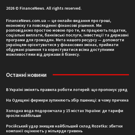
2026 © FinanceNews. All rights reserved.
FinanceNews.com.ua — це онлайн-видання про гроші,
економіку та повсякденні фінансові рішення. Ми
розповідаємо простою мовою про те, як працюють податки,
соціальні виплати, банківські послуги, інвестиції та державні
програми для громадян. Мета нашого ресурсу — допомогти
українцям орієнтуватися у фінансових змінах, приймати
обдумані рішення та користуватися всіма доступними
можливостями від держави й бізнесу.
Останні новини
В Україні змінять правила роботи лотерей: що пропонує уряд
На Одещині фермери зупиняють збір пшениці: в чому причина
Холодна вода подорожчала у 15 містах України: де тарифи
зросли найбільше
Російський удар знищив найбільший склад Rozetka: збитки
компанії оцінюють у мільярди гривень