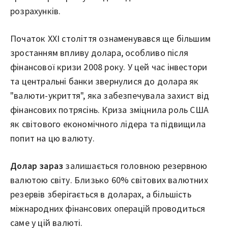
розрахунків.
Початок XXI століття ознаменувався ще більшим
зростанням впливу долара, особливо після
фінансової кризи 2008 року. У цей час інвестори
та центральні банки звернулися до долара як
"валюти-укриття", яка забезпечувала захист від
фінансових потрясінь. Криза зміцнила роль США
як світового економічного лідера та підвищила
попит на цю валюту.
Долар зараз
залишається головною резервною
валютою світу. Близько 60% світових валютних
резервів зберігається в доларах, а більшість
міжнародних фінансових операцій проводиться
саме у цій валюті.