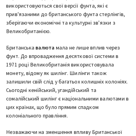
використовуються свої версії фунта, які є
прив'язаними до британського фунта стерлінгів,
зберігаючи економічні та культурні зв'язки з
Великобританією.
Британська
валюта
мала не лише вплив через
фунт. До впровадження десяткової системи в
1971 році Великобританія використовувала
монету, відому як шилінг. Шилінги також
залишили свій слід у багатьох колишніх колоніях.
Сьогодні кенійський, угандійський та
сомалійський шилінг є національними валютами в
цих країнах, що було прямим спадком
колоніального правління.
Незважаючи на зменшення впливу Британської