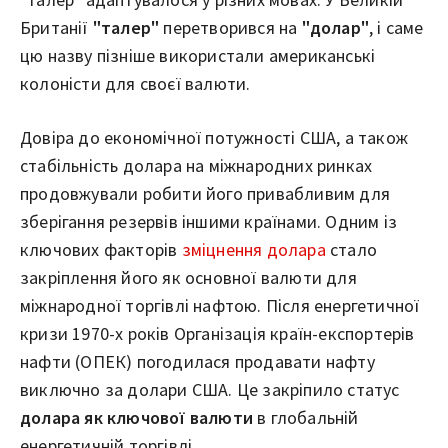
Британії
"талер"
перетворився на
"долар"
, і саме
цю назву пізніше використали американські
колоністи для своєї валюти.
Довіра до економічної потужності США, а також
стабільність долара на міжнародних ринках
продовжували робити його привабливим для
зберігання резервів іншими країнами. Одним із
ключових факторів
зміцнення долара
стало
закріплення його як основної валюти для
міжнародної торгівлі нафтою. Після енергетичної
кризи 1970-х років Організація країн-експортерів
нафти (ОПЕК) погодилася продавати нафту
виключно за долари США. Це закріпило статус
долара як ключової валюти
в глобальній
енергетичній торгівлі.