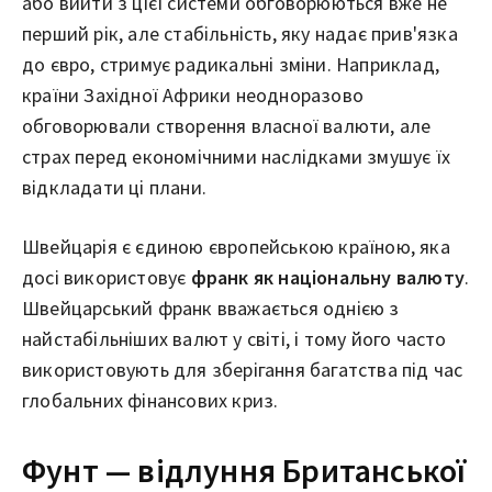
або вийти з цієї системи обговорюються вже не
перший рік, але стабільність, яку надає прив'язка
до євро, стримує радикальні зміни. Наприклад,
країни Західної Африки неодноразово
обговорювали створення власної валюти, але
страх перед економічними наслідками змушує їх
відкладати ці плани.
Швейцарія є єдиною європейською країною, яка
досі використовує
франк як національну валюту
.
Швейцарський франк вважається однією з
найстабільніших валют у світі, і тому його часто
використовують для зберігання багатства під час
глобальних фінансових криз.
Фунт — відлуння Британської