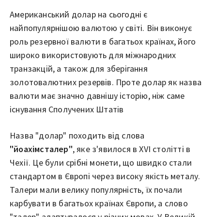
Американський долар на сьогодні є
найпопулярнішою валютою у світі. Він виконує
роль резервної валюти в багатьох країнах, його
широко використовують для міжнародних
транзакцій, а також для зберігання
золотовалютних резервів. Проте долар як назва
валюти має значно давнішу історію, ніж саме
існування Сполучених Штатів
Назва "долар" походить від слова
"йоахімсталер"
, яке з'явилося в XVI столітті в
Чехії. Це були срібні монети, що швидко стали
стандартом в Європі через високу якість металу.
Талери мали велику популярність, їх почали
карбувати в багатьох країнах Європи, а слово
"талер" адаптувалося у різних мовах. У Великій