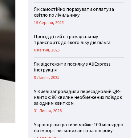
Як самостійно порахувати оплату за
світло по лічильнику
19 Серпня, 2025
Проїзд дітей в громадському
транспорті: до якого віку діє пільга
6 Квітня, 2025
Як відстежити посилку з AliExpress:
інструкція
9 Липня, 2025
У Києві запровадили пересадковий QR-
квиток: 90 хвилин необмежених поїздок
за одним квитком
31 Липня, 2026
Українці витратили майже 100 мільярдів
на імпорт легкових авто за пів року