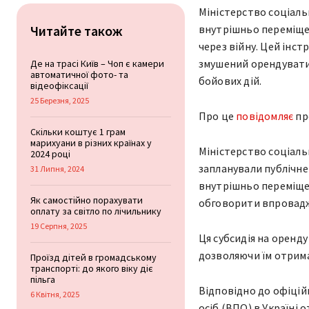
Міністерство соціаль
Читайте також
внутрішньо переміщен
через війну. Цей інст
змушений орендувати 
Де на трасі Київ – Чоп є камери
автоматичної фото- та
бойових дій.
відеофіксації
25 Березня, 2025
Про це
повідомляє
пр
Скільки коштує 1 грам
марихуани в різних країнах у
Міністерство соціаль
2024 році
запланували публічне
31 Липня, 2024
внутрішньо переміщени
Як самостійно порахувати
обговорити впровад
оплату за світло по лічильнику
19 Серпня, 2025
Ця субсидія на оренд
дозволяючи їм отрима
Проїзд дітей в громадському
транспорті: до якого віку діє
пільга
Відповідно до офіцій
6 Квітня, 2025
осіб (ВПО) в Україні