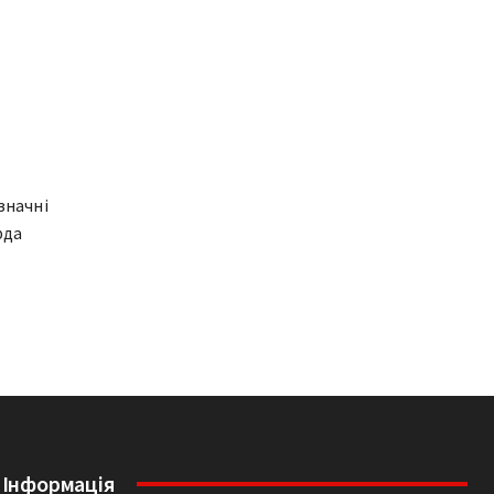
значні
рда
Інформація