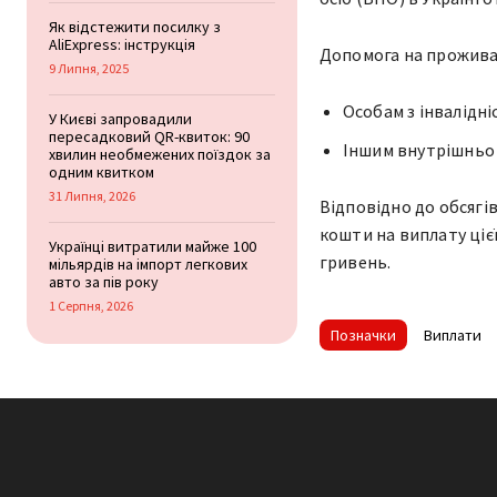
Як відстежити посилку з
AliExpress: інструкція
Допомога на прожива
9 Липня, 2025
Особам з інвалідні
У Києві запровадили
пересадковий QR-квиток: 90
Іншим внутрішньо
хвилин необмежених поїздок за
одним квитком
31 Липня, 2026
Відповідно до обсягі
кошти на виплату цієї
Українці витратили майже 100
гривень.
мільярдів на імпорт легкових
авто за пів року
1 Серпня, 2026
Позначки
Виплати