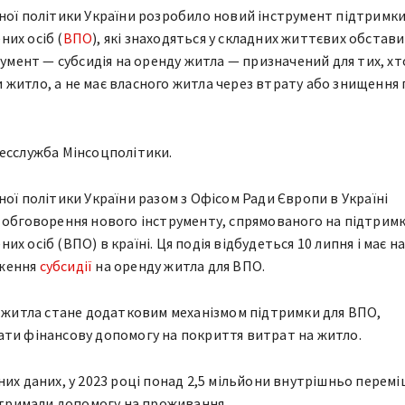
ної політики України розробило новий інструмент підтримк
их осіб (
ВПО
), які знаходяться у складних життєвих обстав
румент — субсидія на оренду житла — призначений для тих, хт
житло, а не має власного житла через втрату або знищення п
есслужба Мінсоцполітики.
ної політики України разом з Офісом Ради Європи в Україні
 обговорення нового інструменту, спрямованого на підтрим
х осіб (ВПО) в країні. Ця подія відбудеться 10 липня і має на
ження
субсидії
на оренду житла для ВПО.
у житла стане додатковим механізмом підтримки для ВПО,
ти фінансову допомогу на покриття витрат на житло.
них даних, у 2023 році понад 2,5 мільйони внутрішньо перем
 отримали допомогу на проживання.