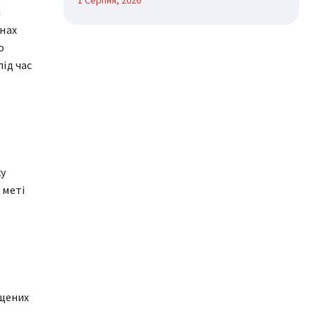
1 Серпня, 2026
и
инах
о
ід час
ку
 меті
іщених