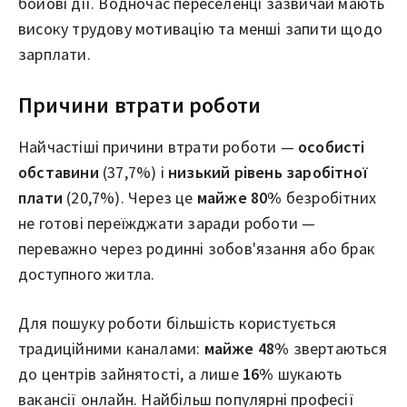
бойові дії. Водночас переселенці зазвичай мають
високу трудову мотивацію та менші запити щодо
зарплати.
Причини втрати роботи
Найчастіші причини втрати роботи —
особисті
обставини
(37,7%) і
низький рівень заробітної
плати
(20,7%). Через це
майже 80%
безробітних
не готові переїжджати заради роботи —
переважно через родинні зобов'язання або брак
доступного житла.
Для пошуку роботи більшість користується
традиційними каналами:
майже 48%
звертаються
до центрів зайнятості, а лише
16%
шукають
вакансії онлайн. Найбільш популярні професії