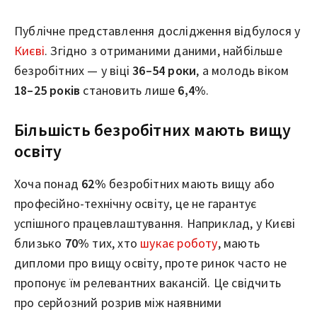
Публічне представлення дослідження відбулося у
Києві
. Згідно з отриманими даними, найбільше
безробітних — у віці
36–54 роки
, а молодь віком
18–25 років
становить лише
6,4%
.
Більшість безробітних мають вищу
освіту
Хоча понад
62%
безробітних мають вищу або
професійно-технічну освіту, це не гарантує
успішного працевлаштування. Наприклад, у Києві
близько
70%
тих, хто
шукає роботу
, мають
дипломи про вищу освіту, проте ринок часто не
пропонує їм релевантних вакансій. Це свідчить
про серйозний розрив між наявними