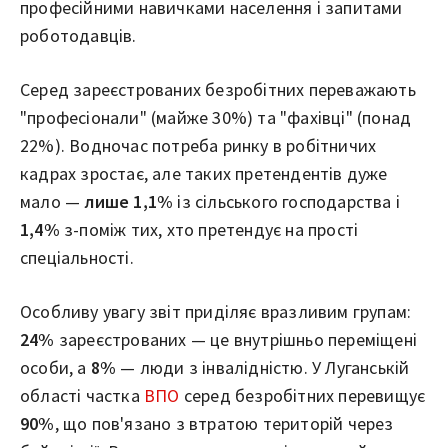
професійними навичками населення і запитами
роботодавців.
Серед зареєстрованих безробітних переважають
"професіонали" (майже 30%) та "фахівці" (понад
22%). Водночас потреба ринку в робітничих
кадрах зростає, але таких претендентів дуже
мало —
лише 1,1%
із сільського господарства і
1,4%
з-поміж тих, хто претендує на прості
спеціальності.
Особливу увагу звіт приділяє вразливим групам:
24%
зареєстрованих — це внутрішньо переміщені
особи, а
8%
— люди з інвалідністю. У Луганській
області частка
ВПО
серед безробітних перевищує
90%
, що пов'язано з втратою територій через