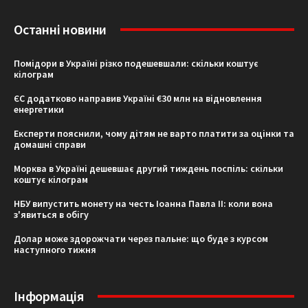
Останні новини
Помідори в Україні різко подешевшали: скільки коштує
кілограм
ЄС додатково направив Україні €30 млн на відновлення
енергетики
Експерти пояснили, чому дітям не варто платити за оцінки та
домашні справи
Морква в Україні дешевшає другий тиждень поспіль: скільки
коштує кілограм
НБУ випустить монету на честь Іоанна Павла II: коли вона
з'явиться в обігу
Долар може здорожчати через пальне: що буде з курсом
наступного тижня
Інформація