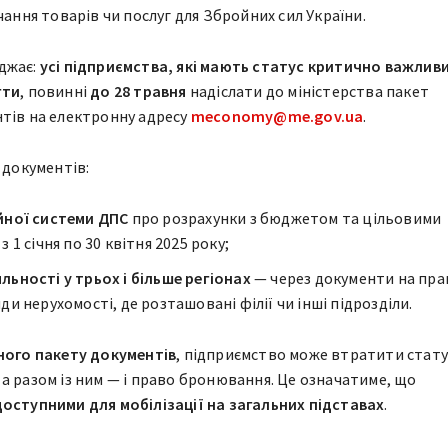
ання товарів чи послуг для Збройних сил України.
джає:
усі підприємства, які мають статус критично важлив
гти
, повинні
до 28 травня
надіслати до міністерства пакет
тів на електронну адресу
meconomy@me.gov.ua
.
 документів:
йної системи ДПС
про розрахунки з бюджетом та цільовими
 1 січня по 30 квітня 2025 року;
льності у трьох і більше регіонах
— через документи на пра
ди нерухомості, де розташовані філії чи інші підрозділи.
ного пакету документів
, підприємство може втратити стату
а разом із ним — і право бронювання. Це означатиме, що
оступними для мобілізації на загальних підставах
.