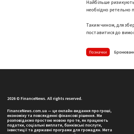
Найбільше ризикують 
необхідно ретельно п
Таким чином, для збе
поставитися до вимо
Позначки
Бронюван
2026 © FinanceNews. All rights reserved.
FinanceNews.com.ua — це онлайн-видання про гроші,
економіку та повсякденні фінансові рішення. Ми
розповідаємо простою мовою про те, як працюють
податки, соціальні виплати, банківські послуги,
інвестиції та державні програми для громадян. Мета