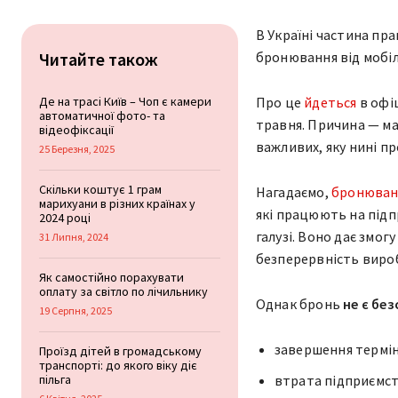
В Україні частина пр
Читайте також
бронювання від мобіл
Де на трасі Київ – Чоп є камери
Про це
йдеться
в офі
автоматичної фото- та
травня. Причина — ма
відеофіксації
важливих, яку нині п
25 Березня, 2025
Скільки коштує 1 грам
Нагадаємо,
бронюван
марихуани в різних країнах у
які працюють на під
2024 році
галузі. Воно дає змо
31 Липня, 2024
безперервність вироб
Як самостійно порахувати
оплату за світло по лічильнику
Однак бронь
не є бе
19 Серпня, 2025
завершення термін
Проїзд дітей в громадському
транспорті: до якого віку діє
пільга
втрата підприємст