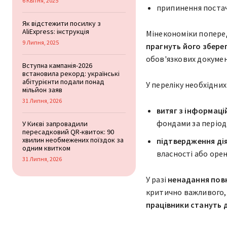
6 Квітня, 2025
припинення постач
Як відстежити посилку з
AliExpress: інструкція
Мінекономіки попере
9 Липня, 2025
прагнуть його збере
обов'язкових докумен
Вступна кампанія-2026
встановила рекорд: українські
абітурієнти подали понад
У переліку необхідних
мільйон заяв
31 Липня, 2026
витяг з інформаці
фондами за період з
У Києві запровадили
пересадковий QR-квиток: 90
хвилин необмежених поїздок за
підтвердження дія
одним квитком
власності або орен
31 Липня, 2026
У разі
ненадання пов
критично важливого, 
працівники стануть д