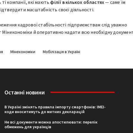
ті компанії, які мають
філії в кількох областях
— саме їм
ідтвердити масштабність своєї діяльності.
реження кадрової стабільності підприємствам слід уважно
г Мінекономіки й оперативно надати всю необхідну докумен
ня
Мінекономіки
Мобілізація в Україні
Останні новини
В Україні змінять правила імпорту смартфонів: IMEI-
коди вноситимуть до митних декларацій
Не всі документи можна апостилювати: перелік
обмежень для українців