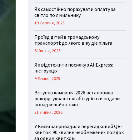
Як самостійно порахувати оплату за
світло по лічильнику
19 Серпня, 2025
Проїзд дітей в громадському
транспорті: до якого віку діє пільга
6 Квітня, 2025
Як відстежити посилку з AliExpress:
інструкція
9 Липня, 2025
Вступна кампанія-2026 встановила
рекорд: українські абітурієнти подали
понад мільйон заяв
31 Липня, 2026
У Києві запровадили пересадковий QR-
квиток: 90 хвилин необмежених поїздок
за одним квитком