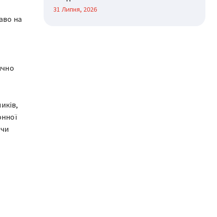
31 Липня, 2026
аво на
ично
иків,
онної
ючи