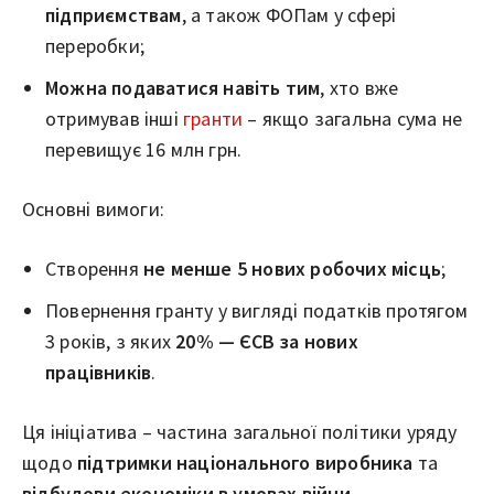
підприємствам
, а також ФОПам у сфері
переробки;
Можна подаватися навіть тим
, хто вже
отримував інші
гранти
– якщо загальна сума не
перевищує 16 млн грн.
Основні вимоги:
Створення
не менше 5 нових робочих місць
;
Повернення гранту у вигляді податків протягом
3 років, з яких
20% — ЄСВ за нових
працівників
.
Ця ініціатива – частина загальної політики уряду
щодо
підтримки національного виробника
та
відбудови економіки в умовах війни
.