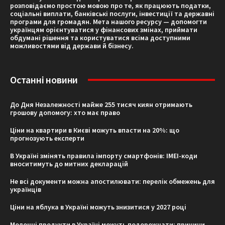
розповідаємо простою мовою про те, як працюють податки,
соціальні виплати, банківські послуги, інвестиції та державні
програми для громадян. Мета нашого ресурсу — допомогти
українцям орієнтуватися у фінансових змінах, приймати
обдумані рішення та користуватися всіма доступними
можливостями від держави й бізнесу.
Останні новини
До Дня Незалежності майже 255 тисяч киян отримають
грошову допомогу: хто має право
Ціни на квартири в Києві можуть впасти на 20%: що
прогнозують експерти
В Україні змінять правила імпорту смартфонів: IMEI-коди
вноситимуть до митних декларацій
Не всі документи можна апостилювати: перелік обмежень для
українців
Ціни на яблука в Україні можуть знизитися у 2027 році
Молочні продукти в Україні можуть подорожчати: причини