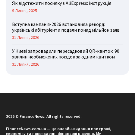
Як відстежити посилку з AliExpress: інструкція
9 Липня, 2025
Вступна кампанія-2026 встановила рекорд:
українські абітурієнти подали понад мільйон заяв
31 Липня, 2026
У Києві запровадили пересадковий QR-квиток: 90
хвилин необмежених поїздок за одним квитком
31 Липня, 2026
2026 © FinanceNews. All rights reserved.
FinanceNews.com.ua — це онлайн-видання про гроші,
економіку та повсякденні фінансові рішення. Ми