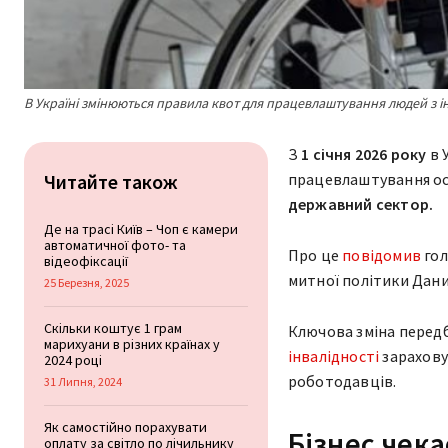
В Україні змінюються правила квот для працевлаштування людей з інв
З
1 січня 2026 року
в 
Читайте також
працевлаштування ос
державний сектор.
Де на трасі Київ – Чоп є камери
автоматичної фото- та
Про це
повідомив
гол
відеофіксації
митної політики Дан
25 Березня, 2025
Скільки коштує 1 грам
Ключова зміна перед
марихуани в різних країнах у
інвалідності
зарахову
2024 році
роботодавців.
31 Липня, 2024
Як самостійно порахувати
Бізнес чека
оплату за світло по лічильнику