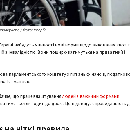
алідністю / Фото: freepik
Україні набудуть чинності нові норми щодо виконання квот з
іб з інвалідністю. Вони поширюватимуться
на приватний і
ова парламентського комітету з питань фінансів, податково
ило Гетманцев.
бачає, що працевлаштування
людей з важкими формами
ватиметься як "один до двох". Це підвищує справедливість д
є на чіткі правила