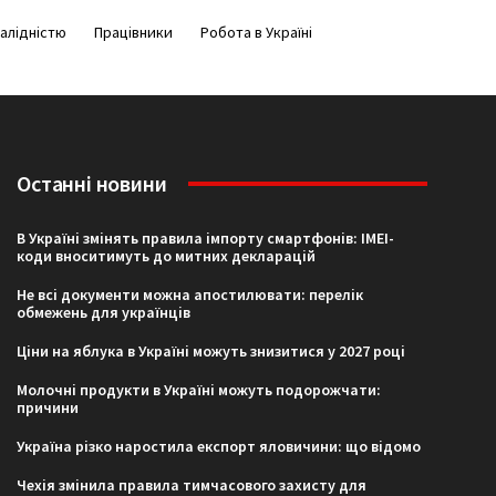
валідністю
Працівники
Робота в Україні
Останні новини
В Україні змінять правила імпорту смартфонів: IMEI-
коди вноситимуть до митних декларацій
Не всі документи можна апостилювати: перелік
обмежень для українців
Ціни на яблука в Україні можуть знизитися у 2027 році
Молочні продукти в Україні можуть подорожчати:
причини
Україна різко наростила експорт яловичини: що відомо
Чехія змінила правила тимчасового захисту для