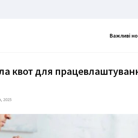
Важливі н
ила квот для працевлаштуван
, 2025