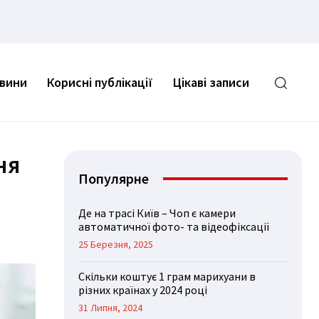
овини
Корисні публікації
Цікаві записи
ня
Популярне
Де на трасі Київ – Чоп є камери
автоматичної фото- та відеофіксації
25 Березня, 2025
Скільки коштує 1 грам марихуани в
різних країнах у 2024 році
31 Липня, 2024