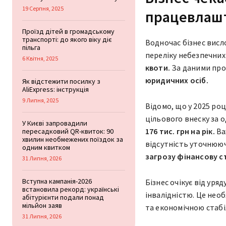
19 Серпня, 2025
працевлаш
Проїзд дітей в громадському
транспорті: до якого віку діє
Водночас бізнес висл
пільга
переліку небезпечних 
6 Квітня, 2025
квоти.
За даними проф
юридичних осіб.
Як відстежити посилку з
AliExpress: інструкція
9 Липня, 2025
Відомо, що у 2025 роц
цільового внеску за 
У Києві запровадили
176 тис. грн на рік.
Ва
пересадковий QR-квиток: 90
хвилин необмежених поїздок за
відсутність уточнюю
одним квитком
загрозу фінансову с
31 Липня, 2026
Вступна кампанія-2026
Бізнес очікує від ур
встановила рекорд: українські
інвалідністю. Це нео
абітурієнти подали понад
мільйон заяв
та економічною стабі
31 Липня, 2026