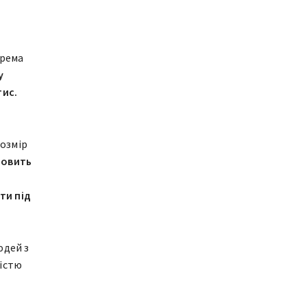
крема
у
тис.
розмір
новить
ти під
юдей з
ністю