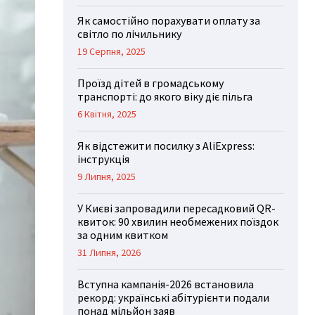
Як самостійно порахувати оплату за
світло по лічильнику
19 Серпня, 2025
Проїзд дітей в громадському
транспорті: до якого віку діє пільга
6 Квітня, 2025
Як відстежити посилку з AliExpress:
інструкція
9 Липня, 2025
У Києві запровадили пересадковий QR-
квиток: 90 хвилин необмежених поїздок
за одним квитком
31 Липня, 2026
Вступна кампанія-2026 встановила
рекорд: українські абітурієнти подали
понад мільйон заяв