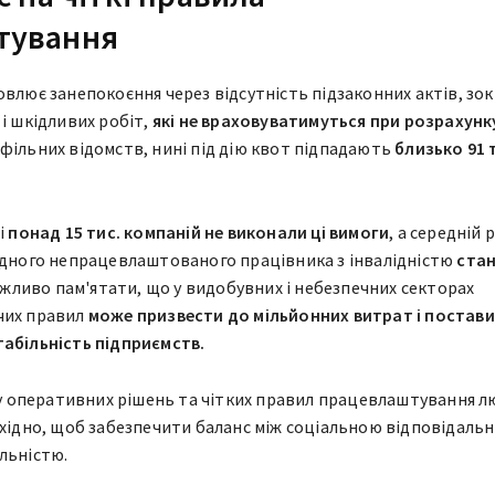
тування
овлює занепокоєння через відсутність підзаконних актів, зо
і шкідливих робіт,
які не враховуватимуться при розрахунк
ільних відомств, нині під дію квот підпадають
близько 91 
і
понад 15 тис. компаній не виконали ці вимоги
, а середній 
одного непрацевлаштованого працівника з інвалідністю
ста
жливо пам'ятати, що у видобувних і небезпечних секторах
чих правил
може призвести до мільйонних витрат і постави
табільність підприємств.
яду оперативних рішень та чітких правил працевлаштування л
бхідно, щоб забезпечити баланс між соціальною відповідаль
льністю.