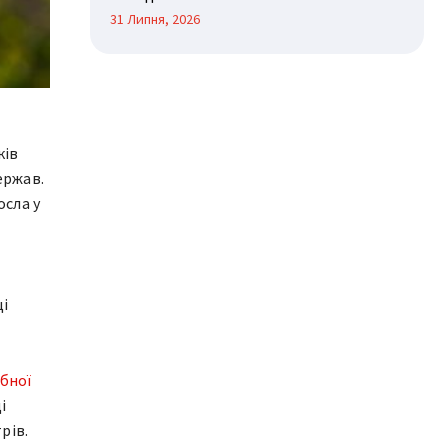
31 Липня, 2026
ків
ержав.
осла у
ці
бної
і
рів.