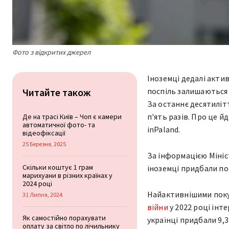
Фото з відкритих джерел
Іноземці дедалі актив
Читайте також
поспіль залишаються
За останнє десятилітт
п'ять разів. Про це й
Де на трасі Київ – Чоп є камери
автоматичної фото- та
inPaland.
відеофіксації
25 Березня, 2025
За інформацією Мініст
Скільки коштує 1 грам
іноземці придбали пон
марихуани в різних країнах у
2024 році
Найактивнішими поку
31 Липня, 2024
війни
у 2022 році інте
Як самостійно порахувати
українці придбали 9,
оплату за світло по лічильнику