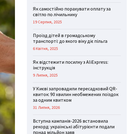
Як самостійно порахувати оплату за
світло по лічильнику
19 Серпня, 2025
Проїзд дітей в громадському
транспорті: до якого віку діє пільга
6 Квітня, 2025
Як відстежити посилку з AliExpress:
інструкція
9 Липня, 2025
У Києві запровадили пересадковий QR-
квиток: 90 хвилин необмежених поїздок
за одним квитком
31 Липня, 2026
Вступна кампанія-2026 встановила
рекорд: українські абітурієнти подали
понад мільйон заяв