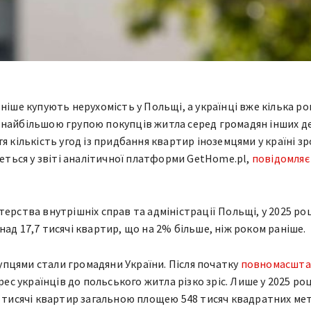
ніше купують нерухомість у Польщі, а українці вже кілька ро
 найбільшою групою покупців житла серед громадян інших д
я кількість угод із придбання квартир іноземцями у країні зр
деться у звіті аналітичної платформи GetHome.pl,
повідомляє
ерства внутрішніх справ та адміністрації Польщі, у 2025 ро
ад 17,7 тисячі квартир, що на 2% більше, ніж роком раніше.
пцями стали громадяни України. Після початку
повномасшта
рес українців до польського житла різко зріс. Лише у 2025 роц
3 тисячі квартир загальною площею 548 тисяч квадратних мет