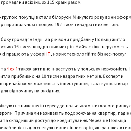
 громадяни всіх інших 115 країн разом.
 групою покупців стали білоруси. Минулого року вони офор
квартир загальною площею 192 тисячі квадратних метрів.
з боку громадян Індії. За рік вони придбали у Польщі житло
зько 16 тисяч квадратних метрів. Найчастіше нерухомість
 які працюють у сфері
ІТ
, нових технологій та бізнес-послуг.
 та
Чехії
також активно інвестують у польську нерухомість.
житла приблизно на 10 тисяч квадратних метрів. Експерти
в приваблює як можливість інвестування, так і купівля кварт
для відпочинку на вихідних.
іксують зниження інтересу до польського житлового ринку 
Європи. Причинами називають подорожчання квартир, падін
 та складніший доступ до кредитування. Через це Польща
ивабливість для спекулятивних інвесторів, які раніше акти