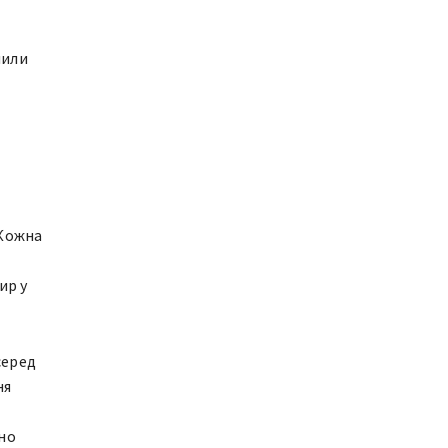
мили
 Кожна
ир у
серед
ня
вно