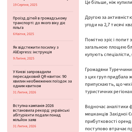
Це більше, ніж купили
19 Серпня, 2025
Другою за активністю
Проїзд дітей в громадському
транспорті: до якого віку діє
угоди на 2,7 тисячі 
пільга
6 Квітня, 2025
Помітно зріс і попит 
загальною площею бли
Як відстежити посилку з
AliExpress: інструкція
купують спеціалісти,
9 Липня, 2025
Громадяни Туреччини
У Києві запровадили
пересадковий QR-квиток: 90
з цих груп придбала 
хвилин необмежених поїздок за
припускають, що чехі
одним квитком
туристичних регіонах 
31 Липня, 2026
Вступна кампанія-2026
Водночас аналітики ф
встановила рекорд: українські
мешканців Західної 
абітурієнти подали понад
мільйон заяв
прибутковості оренди
31 Липня, 2026
поступово втрачає пр