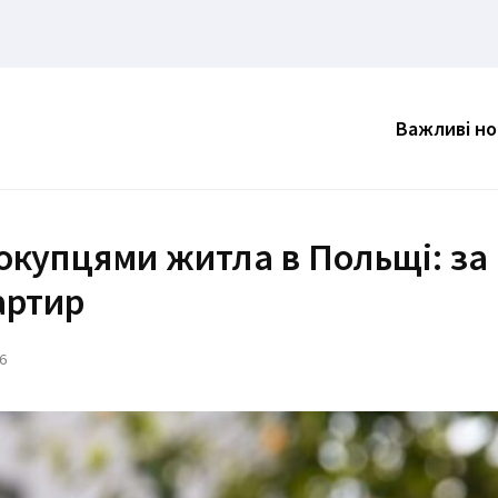
Важливі н
окупцями житла в Польщі: за 
артир
6