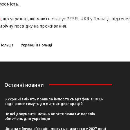
ухомість.
я
, що українці, які мають статус PESEL UKR у Польщі, відтепе
річну посвідку на проживання.
Польща
Українці в Польщі
Останні новини
В Україні змінять правила імпорту смартфонів: IMEI-
коди вноситимуть до митних декларацій
Не всі документи можна апостилювати: перелік
обмежень для українців
Ціни на яблука в Україні можуть знизитися у 2027 році