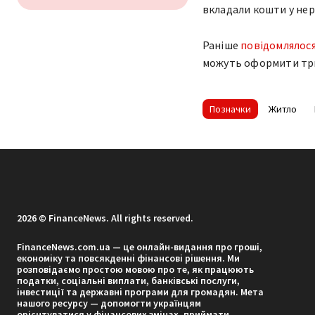
вкладали кошти у нер
Раніше
повідомлялос
можуть оформити три
Позначки
Житло
2026 © FinanceNews. All rights reserved.
FinanceNews.com.ua — це онлайн-видання про гроші,
економіку та повсякденні фінансові рішення. Ми
розповідаємо простою мовою про те, як працюють
податки, соціальні виплати, банківські послуги,
інвестиції та державні програми для громадян. Мета
нашого ресурсу — допомогти українцям
орієнтуватися у фінансових змінах, приймати