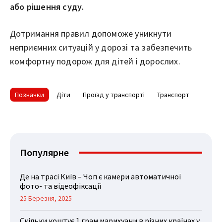
або рішення суду.
Дотримання правил допоможе уникнути
неприємних ситуацій у дорозі та забезпечить
комфортну подорож для дітей і дорослих.
Позначки
Діти
Проїзд у транспорті
Транспорт
Популярне
Де на трасі Київ – Чоп є камери автоматичної
фото- та відеофіксації
25 Березня, 2025
Скільки коштує 1 грам марихуани в різних країнах у