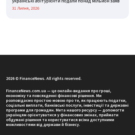
українські абітурієнти подали понад мільйон заяв
31 Липня, 2026
2026 © FinanceNews. All rights reserved.
FinanceNews.com.ua — це онлайн-видання про гроші,
економіку та повсякденні фінансові рішення. Ми
розповідаємо простою мовою про те, як працюють податки,
соціальні виплати, банківські послуги, інвестиції та державні
програми для громадян. Мета нашого ресурсу — допомогти
українцям орієнтуватися у фінансових змінах, приймати
обдумані рішення та користуватися всіма доступними
можливостями від держави й бізнесу.