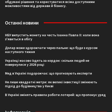
обдумані рішення та користуватися всіма доступними
можливостями від держави й бізнесу.
Останні новини
НБУ випустить монету на честь Іоанна Павла II: коли вона
з'явиться в обігу
Долар може здорожчати через пальне: що буде з курсом
наступного тижня
Українці масово їздять за кордон: скільки людей не
повернулися у 2026 році
Мед в Україні подорожчає: що прогнозують експерти
Не лише квадратні метри: як великі інвестиції змінюють
підхід до будівництва у Києві
В Україні змінять правила роботи лотерей: що пропонує уряд