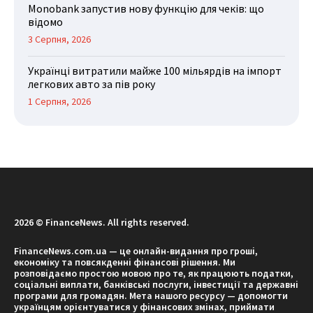
Monobank запустив нову функцію для чеків: що
відомо
3 Серпня, 2026
Українці витратили майже 100 мільярдів на імпорт
легкових авто за пів року
1 Серпня, 2026
2026 © FinanceNews. All rights reserved.
FinanceNews.com.ua — це онлайн-видання про гроші,
економіку та повсякденні фінансові рішення. Ми
розповідаємо простою мовою про те, як працюють податки,
соціальні виплати, банківські послуги, інвестиції та державні
програми для громадян. Мета нашого ресурсу — допомогти
українцям орієнтуватися у фінансових змінах, приймати