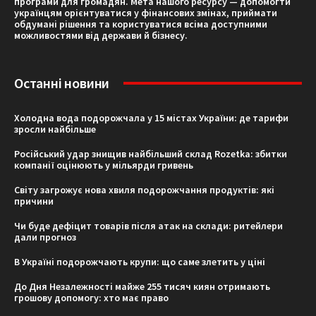
програми для громадян. Мета нашого ресурсу — допомогти
українцям орієнтуватися у фінансових змінах, приймати
обдумані рішення та користуватися всіма доступними
можливостями від держави й бізнесу.
Останні новини
Холодна вода подорожчала у 15 містах України: де тарифи
зросли найбільше
Російський удар знищив найбільший склад Rozetka: збитки
компанії оцінюють у мільярди гривень
Світу загрожує нова хвиля подорожчання продуктів: які
причини
Чи буде дефіцит товарів після атак на склади: ритейлери
дали прогноз
В Україні подорожчають крупи: що саме злетить у ціні
До Дня Незалежності майже 255 тисяч киян отримають
грошову допомогу: хто має право