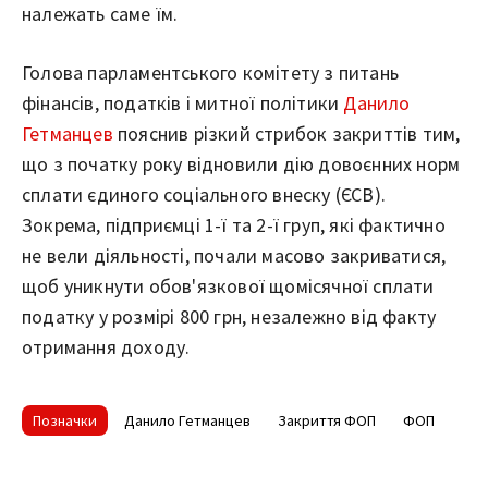
належать саме їм.
Голова парламентського комітету з питань
фінансів, податків і митної політики
Данило
Гетманцев
пояснив різкий стрибок закриттів тим,
що з початку року відновили дію довоєнних норм
сплати єдиного соціального внеску (ЄСВ).
Зокрема, підприємці 1-ї та 2-ї груп, які фактично
не вели діяльності, почали масово закриватися,
щоб уникнути обов'язкової щомісячної сплати
податку у розмірі 800 грн, незалежно від факту
отримання доходу.
Позначки
Данило Гетманцев
Закриття ФОП
ФОП