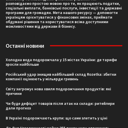
розповідаємо простою мовою про те, як працюють податки,
соціальні виплати, банківські послуги, інвестиції та державні
програми для громадян. Мета нашого ресурсу — допомогти
українцям орієнтуватися у фінансових змінах, приймати
обдумані рішення та користуватися всіма доступними
можливостями від держави й бізнесу.
Останні новини
Холодна вода подорожчала у 15 містах України: де тарифи
зросли найбільше
Російський удар знищив найбільший склад Rozetka: збитки
компанії оцінюють у мільярди гривень
Світу загрожує нова хвиля подорожчання продуктів: які
причини
Чи буде дефіцит товарів після атак на склади: ритейлери
дали прогноз
В Україні подорожчають крупи: що саме злетить у ціні
До Дня Незалежності майже 255 тисяч киян отримають