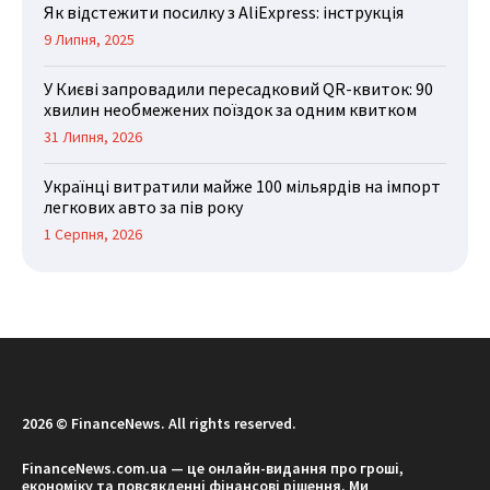
Як відстежити посилку з AliExpress: інструкція
9 Липня, 2025
У Києві запровадили пересадковий QR-квиток: 90
хвилин необмежених поїздок за одним квитком
31 Липня, 2026
Українці витратили майже 100 мільярдів на імпорт
легкових авто за пів року
1 Серпня, 2026
2026 © FinanceNews. All rights reserved.
FinanceNews.com.ua — це онлайн-видання про гроші,
економіку та повсякденні фінансові рішення. Ми