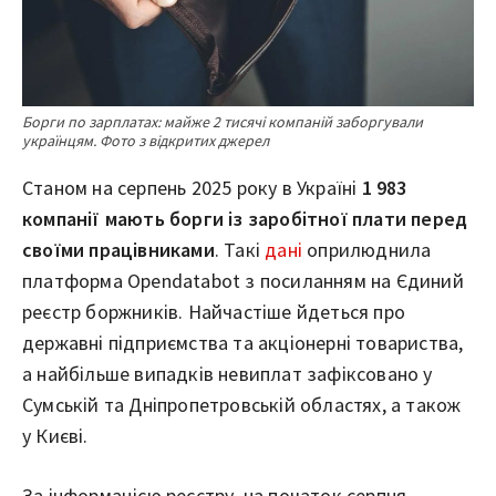
Борги по зарплатах: майже 2 тисячі компаній заборгували
українцям. Фото з відкритих джерел
Станом на серпень 2025 року в Україні
1 983
компанії мають борги із заробітної плати перед
своїми працівниками
. Такі
дані
оприлюднила
платформа Opendatabot з посиланням на Єдиний
реєстр боржників. Найчастіше йдеться про
державні підприємства та акціонерні товариства,
а найбільше випадків невиплат зафіксовано у
Сумській та Дніпропетровській областях, а також
у Києві.
За інформацією реєстру, на початок серпня