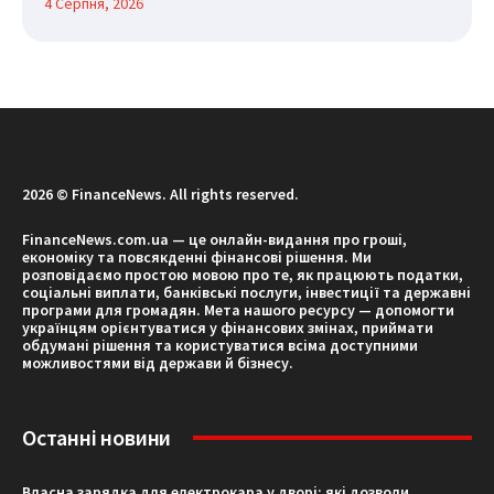
4 Серпня, 2026
2026 © FinanceNews. All rights reserved.
FinanceNews.com.ua — це онлайн-видання про гроші,
економіку та повсякденні фінансові рішення. Ми
розповідаємо простою мовою про те, як працюють податки,
соціальні виплати, банківські послуги, інвестиції та державні
програми для громадян. Мета нашого ресурсу — допомогти
українцям орієнтуватися у фінансових змінах, приймати
обдумані рішення та користуватися всіма доступними
можливостями від держави й бізнесу.
Останні новини
Власна зарядка для електрокара у дворі: які дозволи