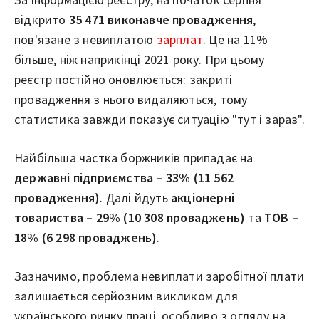
відкрито
35 471 виконавче провадження
,
пов'язане з невиплатою
зарплат
. Це на 11%
більше, ніж наприкінці 2021 року. При цьому
реєстр постійно оновлюється: закриті
провадження з нього видаляються, тому
статистика завжди показує ситуацію "тут і зараз".
Найбільша частка боржників припадає на
державні підприємства – 33% (11 562
провадження)
. Далі йдуть
акціонерні
товариства – 29% (10 308 проваджень)
та
ТОВ –
18% (6 298 проваджень)
.
Зазначимо, проблема невиплати заробітної плати
залишається серйозним викликом для
українського ринку праці, особливо з огляду на