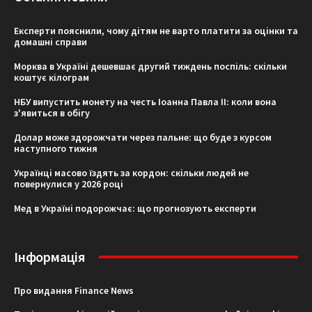
Експерти пояснили, чому дітям не варто платити за оцінки та
домашні справи
Морква в Україні дешевшає другий тиждень поспіль: скільки
коштує кілограм
НБУ випустить монету на честь Іоанна Павла II: коли вона
з'явиться в обігу
Долар може здорожчати через пальне: що буде з курсом
наступного тижня
Українці масово їздять за кордон: скільки людей не
повернулися у 2026 році
Мед в Україні подорожчає: що прогнозують експерти
Інформація
Про видання Finance News