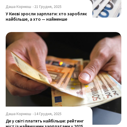
Даша Корнюш
-
21 Грудня, 2025
У Києві зросли зарплати: хто заробляє
найбільше, а хто — найменше
Даша Корнюш
-
14 Грудня, 2025
Де у світі платять найбільше: рейтинг
міст із найвищими зарплатами у 2025