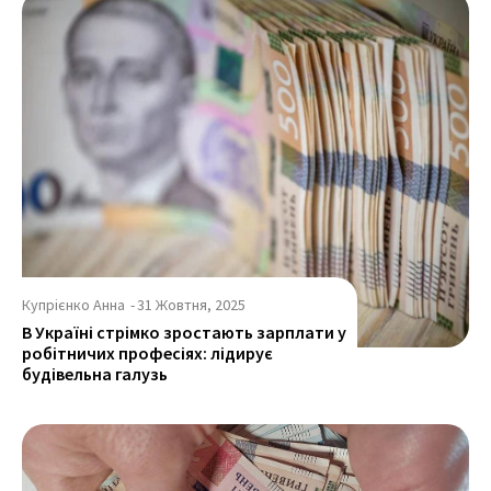
Купрієнко Анна
-
31 Жовтня, 2025
В Україні стрімко зростають зарплати у
робітничих професіях: лідирує
будівельна галузь