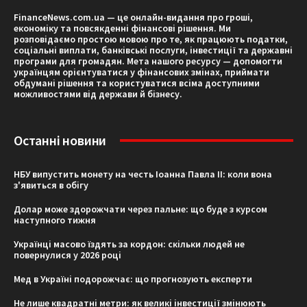
FinanceNews.com.ua — це онлайн-видання про гроші,
економіку та повсякденні фінансові рішення. Ми
розповідаємо простою мовою про те, як працюють податки,
соціальні виплати, банківські послуги, інвестиції та державні
програми для громадян. Мета нашого ресурсу — допомогти
українцям орієнтуватися у фінансових змінах, приймати
обдумані рішення та користуватися всіма доступними
можливостями від держави й бізнесу.
Останні новини
НБУ випустить монету на честь Іоанна Павла II: коли вона
з'явиться в обігу
Долар може здорожчати через пальне: що буде з курсом
наступного тижня
Українці масово їздять за кордон: скільки людей не
повернулися у 2026 році
Мед в Україні подорожчає: що прогнозують експерти
Не лише квадратні метри: як великі інвестиції змінюють