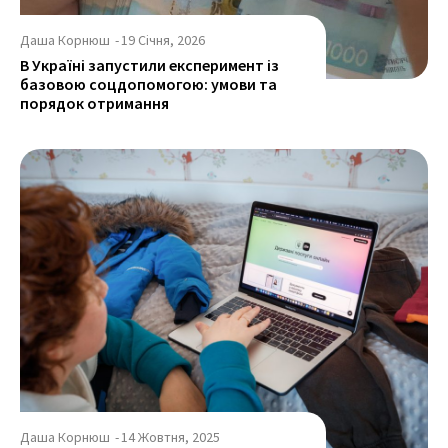
Даша Корнюш
-
19 Січня, 2026
В Україні запустили експеримент із
базовою соцдопомогою: умови та
порядок отримання
Даша Корнюш
-
14 Жовтня, 2025