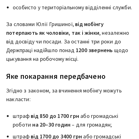
особисто у територіальному відділенні служби.
За словами Юлії Гришиної,
від мобінгу
потерпають як чоловіки, так і жінки
, незалежно
від досвіду чи посади. За останні три роки до
Держпраці надійшло понад
1200 звернень
щодо
цькування на робочому місці.
Яке покарання передбачено
Згідно з законом, за вчинення мобінгу можуть
накласти:
штраф
від 850 до 1700 грн
або громадські
роботи
на 20–30 годин
– для громадян;
штраф
від 1700 до 3400 грн
або громадські