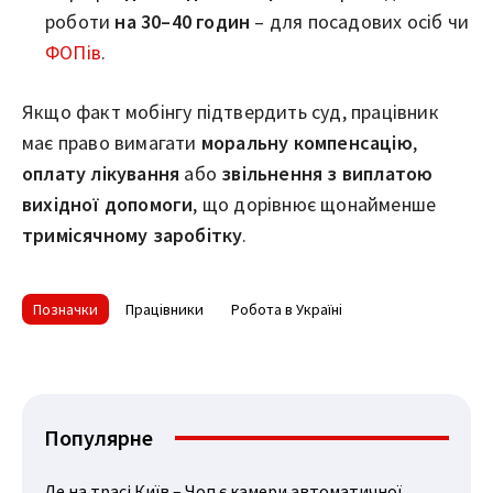
роботи
на 30–40 годин
– для посадових осіб чи
ФОПів
.
Якщо факт мобінгу підтвердить суд, працівник
має право вимагати
моральну компенсацію
,
оплату лікування
або
звільнення з виплатою
вихідної допомоги
, що дорівнює щонайменше
тримісячному заробітку
.
Позначки
Працівники
Робота в Україні
Популярне
Де на трасі Київ – Чоп є камери автоматичної