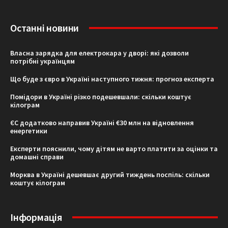
Останні новини
Власна зарядка для електрокара у дворі: які дозволи
потрібні українцям
Що буде з євро в Україні наступного тижня: прогноз експерта
Помідори в Україні різко подешевшали: скільки коштує
кілограм
ЄС додатково направив Україні €30 млн на відновлення
енергетики
Експерти пояснили, чому дітям не варто платити за оцінки та
домашні справи
Морква в Україні дешевшає другий тиждень поспіль: скільки
коштує кілограм
Інформація