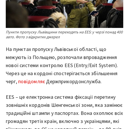
Пункти пропуску Львівщини переходять на EES: у черзі понад 400
авто. Фото з відкритих джерел
На пунктах пропуску Львівської області, що
межують із Польщею, розпочали впровадження
нової системи контролю EES (Entry/Exit System).
Через це на кордоні спостерігається збільшення
черг,
повідомляє
Держприкордонслужба.
EES – це електронна система фіксації перетину
зовнішніх кордонів Шенгенської зони, яка замінює
традиційні штампи у паспортах. Вона охоплює всіх
громадян третіх країн, включно з українцями, які