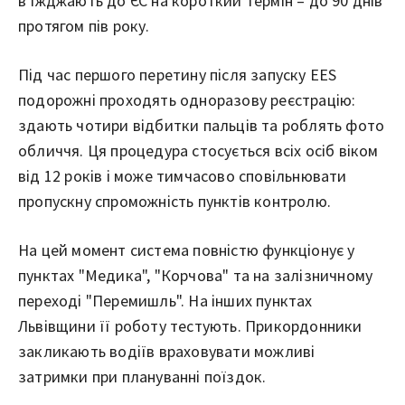
в'їжджають до ЄС на короткий термін – до 90 днів
протягом пів року.
Під час першого перетину після запуску EES
подорожні проходять одноразову реєстрацію:
здають чотири відбитки пальців та роблять фото
обличчя. Ця процедура стосується всіх осіб віком
від 12 років і може тимчасово сповільнювати
пропускну спроможність пунктів контролю.
На цей момент система повністю функціонує у
пунктах "Медика", "Корчова" та на залізничному
переході "Перемишль". На інших пунктах
Львівщини її роботу тестують. Прикордонники
закликають водіїв враховувати можливі
затримки при плануванні поїздок.