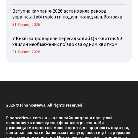
Вступна кампанія-2026 встановила рекорд:
українські абітурієнти подали понад мільйон заяв
31 Липня, 2026
У Києві запровадили пересадковий QR-квиток: 90
хвилин необмежених поїздок за одним квитком
31 Липня, 2026
2026 © FinanceNews. All rights reserved.
FinanceNews.com.ua — це онлайн-видання про гроші,
економіку та повсякденні фінансові рішення. Ми
розповідаємо простою мовою про те, як працюють податки,
соціальні виплати, банківські послуги, інвестиції та державні
програми для громадян. Мета нашого ресурсу — допомогти