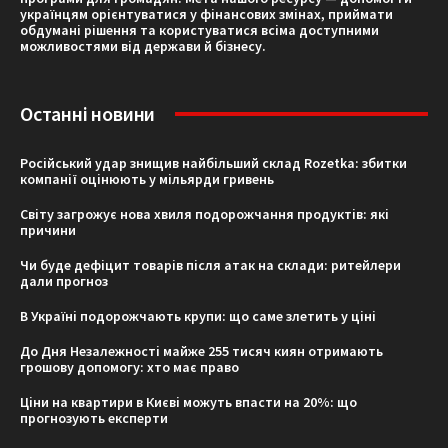
українцям орієнтуватися у фінансових змінах, приймати
обдумані рішення та користуватися всіма доступними
можливостями від держави й бізнесу.
Останні новини
Російський удар знищив найбільший склад Rozetka: збитки
компанії оцінюють у мільярди гривень
Світу загрожує нова хвиля подорожчання продуктів: які
причини
Чи буде дефіцит товарів після атак на склади: ритейлери
дали прогноз
В Україні подорожчають крупи: що саме злетить у ціні
До Дня Незалежності майже 255 тисяч киян отримають
грошову допомогу: хто має право
Ціни на квартири в Києві можуть впасти на 20%: що
прогнозують експерти