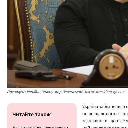
Президент України Володимир Зеленський. Фото: president.gov.ua
Україна забезпечила 
Читайте також
опалювального сезон
зазначивши, що вже у
цей напрямок стане 
Де на трасі Київ – Чоп є камери