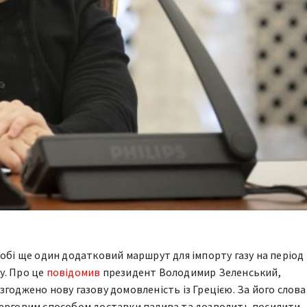
собі ще один додатковий маршрут для імпорту газу на період
у. Про це
повідомив
президент Володимир Зеленський,
згоджено нову газову домовленість із Грецією. За його слова
черговим способом доставки палива та дозволить посилити