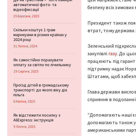
автоматичної фото- та
безпеку всіх зимових
відеофіксації
25 Березня, 2025
Президент також пояс
Скільки коштує 1 грам
втрат, тому держава 
марихуани в різних країнах у
2024 році
Зеленський підкресли
31 Липня, 2024
закупівлі
газу
. До цьо
Як самостійно порахувати
працюють під гарантії
оплату за світло по лічильнику
підтримку надає Норв
19 Серпня, 2025
Штатами, щоб забезп
Проїзд дітей в громадському
транспорті: до якого віку діє
Глава держави вислов
пільга
сприяння в подоланні
6 Квітня, 2025
"Допомагають наші єв
Як відстежити посилку з
AliExpress: інструкція
допомагають також ук
9 Липня, 2025
американськими партн