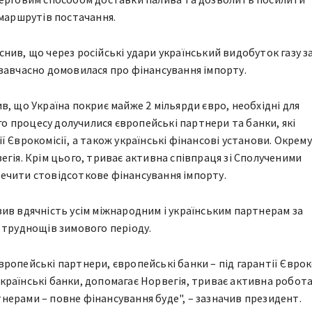
 маршрутів постачання.
нив, що через російські удари український видобуток газу з
завчасно домовилася про фінансування імпорту.
в, що Україна покриє майже 2 мільярди євро, необхідні для
го процесу долучилися європейські партнери та банки, які
 Єврокомісії, а також українські фінансові установи. Окрему
егія. Крім цього, триває активна співпраця зі Сполученими
ечити стовідсоткове фінансування імпорту.
ив вдячність усім міжнародним і українським партнерам за
 труднощів зимового періоду.
ропейські партнери, європейські банки – під гарантії Євроко
раїнські банки, допомагає Норвегія, триває активна робота 
ерами – повне фінансування буде", – зазначив президент.