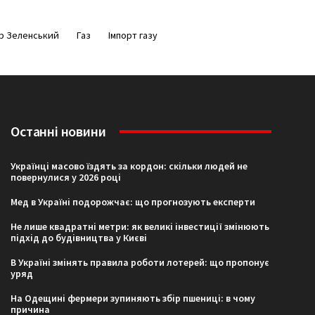
р Зеленський
Газ
Імпорт газу
Останні новини
Українці масово їздять за кордон: скільки людей не
повернулися у 2026 році
Мед в Україні подорожчає: що прогнозують експерти
Не лише квадратні метри: як великі інвестиції змінюють
підхід до будівництва у Києві
В Україні змінять правила роботи лотерей: що пропонує
уряд
На Одещині фермери зупиняють збір пшениці: в чому
причина