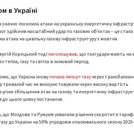
ом в Україні
ія значно посилила атаки на українську енергетичну інфрастр
ог здійснив масштабний удар по газових об'єктах – це стала
на атака на цивільну газову інфраструктуру з жовтня.
Сергій Корецький тоді
наголошував
, що такі удари мають на 
з тепла, газу та світла в зимовий період.
домо, що Україна знову
почала імпорт газу
через трансбалкан
 тривалий час не використовували через високу вартість
з різке збільшення атак на газову та енергетичну інфраструк
 до цього шляху постачання.
я
, що Молдова та Румунія ухвалили рішення скоротити тариф
азу до України на 50% упродовж опалювального сезону 2025