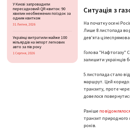
У Києві запровадили
Ситуація з газ
пересадковий QR-квиток: 90
хвилин необмежених поїздок за
одним квитком
На початку осені Рос
31 Липня, 2026
Лише 8 листопада вор
дев'ята цілеспрямова
Українці витратили майже 100
мільярдів на імпорт легкових
авто за пів року
Голова "Нафтогазу" 
1 Серпня, 2026
залишити українців бе
5 листопада стало ві
маршрут. Цей коридор
транзиту, проте чере
довелося повернутися
Раніше
повідомлялос
транзит природного г
років.