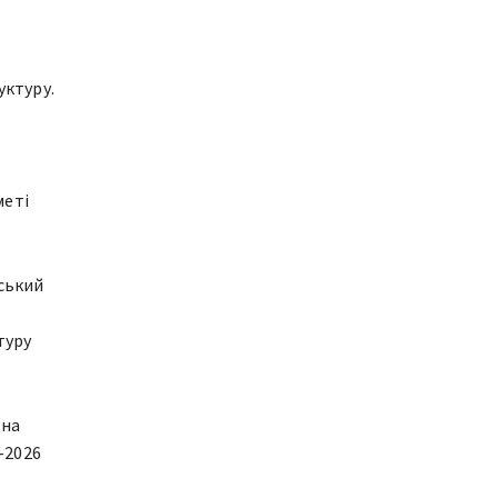
уктуру.
меті
ський
туру
 на
–2026