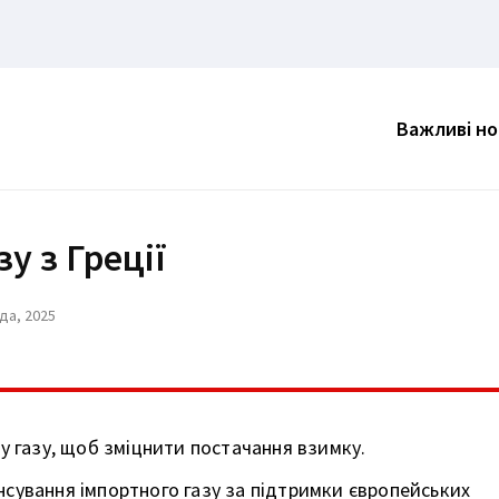
Важливі н
у з Греції
да, 2025
у газу, щоб зміцнити постачання взимку.
сування імпортного газу за підтримки європейських