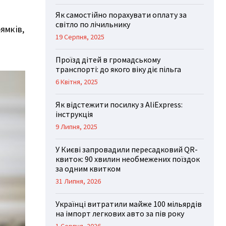
Як самостійно порахувати оплату за
світло по лічильнику
ямків,
19 Серпня, 2025
Проїзд дітей в громадському
транспорті: до якого віку діє пільга
6 Квітня, 2025
Як відстежити посилку з AliExpress:
інструкція
9 Липня, 2025
У Києві запровадили пересадковий QR-
квиток: 90 хвилин необмежених поїздок
за одним квитком
31 Липня, 2026
Українці витратили майже 100 мільярдів
на імпорт легкових авто за пів року