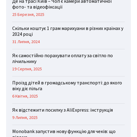
Де на трасі Київ – Чоп є камери автоматичної
фото- та відеофіксації
25 Березня, 2025
Скільки коштує 1 грам марихуани в різних країнах у
2024 році
31 Липня, 2024
Як самостійно порахувати оплату за світло по
лічильнику
19 Серпня, 2025
Проїзд дітей в громадському транспорті: до якого
віку діє пільга
6 Квітня, 2025
Як відстежити посилку з AliExpress: інструкція
9 Липня, 2025
Monobank запустив нову функцію для чеків: що