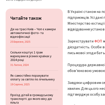
В Україні станом на п
Читайте також
підприємців. Усі дані
Міністерство юстиції
відвідування установ
Де на трасі Київ – Чоп є камери
автоматичної фото- та
відеофіксації
Зареєструвати
ФОП
м
25 Березня, 2025
дієздатність. Особи в
Скільки коштує 1 грам
письмової згоди батьк
марихуани в різних країнах у
2024 році
Процедура державної 
31 Липня, 2024
обов'язковою умовою 
Як самостійно порахувати
оплату за світло по лічильнику
Завдяки цифровим се
19 Серпня, 2025
хвилин. Для цього не
підтверджує особу за
Проїзд дітей в громадському
транспорті: до якого віку діє
пільга