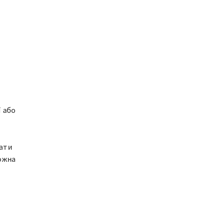
ї або
мати
можна