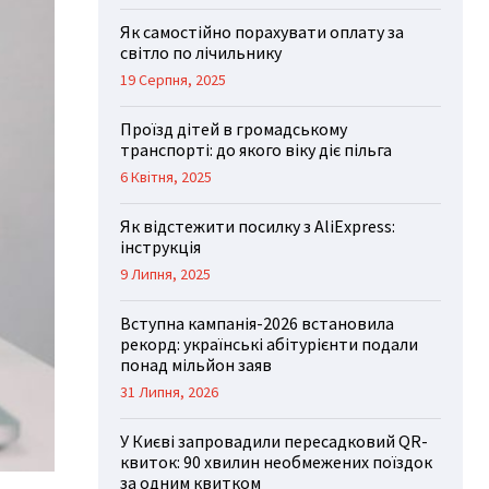
Як самостійно порахувати оплату за
світло по лічильнику
19 Серпня, 2025
Проїзд дітей в громадському
транспорті: до якого віку діє пільга
6 Квітня, 2025
Як відстежити посилку з AliExpress:
інструкція
9 Липня, 2025
Вступна кампанія-2026 встановила
рекорд: українські абітурієнти подали
понад мільйон заяв
31 Липня, 2026
У Києві запровадили пересадковий QR-
квиток: 90 хвилин необмежених поїздок
за одним квитком