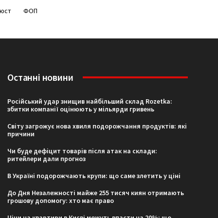
нюст
ФОП
Останні новини
Російський удар знищив найбільший склад Rozetka:
збитки компанії оцінюють у мільярди гривень
Світу загрожує нова хвиля подорожчання продуктів: які
причини
Чи буде дефіцит товарів після атак на склади:
ритейлери дали прогноз
В Україні подорожчають крупи: що саме злетить у ціні
До Дня Незалежності майже 255 тисяч киян отримають
грошову допомогу: хто має право
Ціни на квартири в Києві можуть впасти на 20%: що