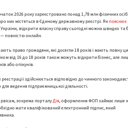
очаток 2026 року зареєстровано понад 1,78 млн фізичних осіб
 про них містяться в Єдиному державному реєстрі. Як
пояснює
 України, відкрити власну справу сьогодні можна швидко та 
 — повністю онлайн.
ають право громадяни, які досягли 18 років і мають повну ц
іком від 16 до 18 років також можуть відкрити бізнес, але ли
ів або опікунів.
реєстрації здійснюється відповідно до чинного законодавст
для ведення підприємницької діяльності.
рвісам, зокрема порталу
Дія
, оформлення ФОП займає лише к
обхідно мати кваліфікований електронний підпис, який
явника.