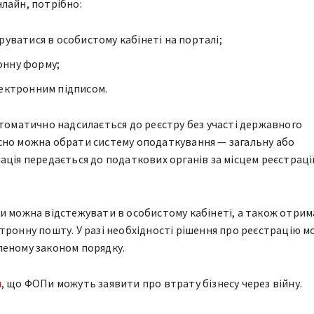
лайн, потрібно:
руватися в особистому кабінеті на порталі;
онну форму;
лектронним підписом.
втоматично надсилається до реєстру без участі державного
сно можна обрати систему оподаткування — загальну або
ація передається до податкових органів за місцем реєстраці
и можна відстежувати в особистому кабінеті, а також отри
тронну пошту. У разі необхідності рішення про реєстрацію 
леному законом порядку.
я
, що ФОПи можуть заявити про втрату бізнесу через війну.