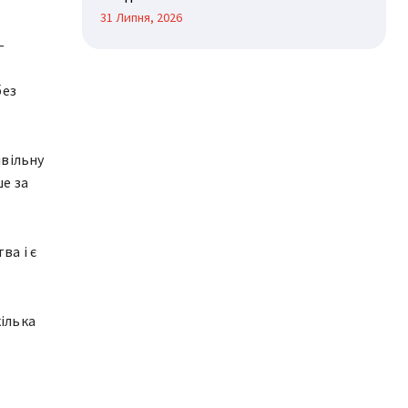
31 Липня, 2026
-
без
ивільну
ше за
ва і є
ілька