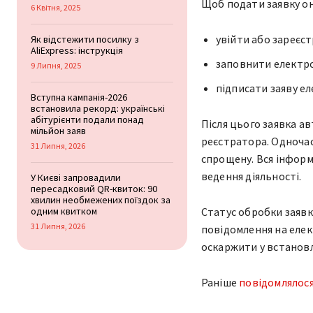
Щоб подати заявку он
6 Квітня, 2025
увійти або зареєст
Як відстежити посилку з
AliExpress: інструкція
заповнити електр
9 Липня, 2025
підписати заяву е
Вступна кампанія-2026
встановила рекорд: українські
абітурієнти подали понад
Після цього заявка а
мільйон заяв
реєстратора. Одноча
31 Липня, 2026
спрощену. Вся інформ
ведення діяльності.
У Києві запровадили
пересадковий QR-квиток: 90
хвилин необмежених поїздок за
одним квитком
Статус обробки заявк
31 Липня, 2026
повідомлення на елек
оскаржити у встанов
Раніше
повідомлялос