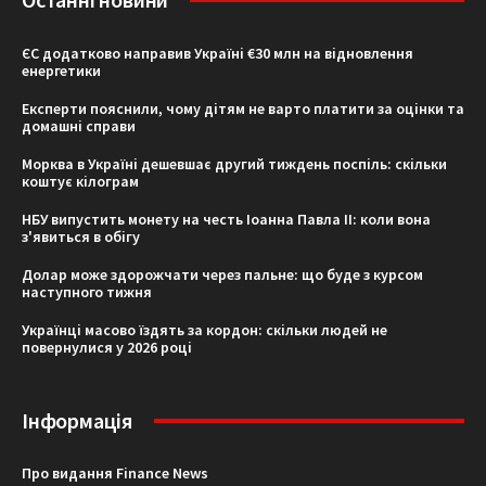
ЄС додатково направив Україні €30 млн на відновлення
енергетики
Експерти пояснили, чому дітям не варто платити за оцінки та
домашні справи
Морква в Україні дешевшає другий тиждень поспіль: скільки
коштує кілограм
НБУ випустить монету на честь Іоанна Павла II: коли вона
з'явиться в обігу
Долар може здорожчати через пальне: що буде з курсом
наступного тижня
Українці масово їздять за кордон: скільки людей не
повернулися у 2026 році
Інформація
Про видання Finance News