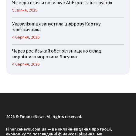
Як відстежити посилку з AliExpress: інструкція
9 Липня, 2025
Укрзалізниця запустила цифрову Картку
залізничника
4 Серпня, 2026
Через російський обстріл знищено склад
виробника морозива Ласунка
4 Серпня, 2026
2026 © FinanceNews. All rights reserved.
FinanceNews.com.ua — це онлайн-видання про гроші,
економіку та повсякденні фінансові рішення. Ми