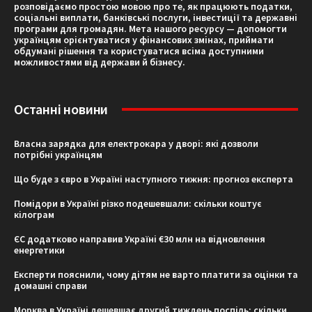
розповідаємо простою мовою про те, як працюють податки,
соціальні виплати, банківські послуги, інвестиції та державні
програми для громадян. Мета нашого ресурсу — допомогти
українцям орієнтуватися у фінансових змінах, приймати
обдумані рішення та користуватися всіма доступними
можливостями від держави й бізнесу.
Останні новини
Власна зарядка для електрокара у дворі: які дозволи
потрібні українцям
Що буде з євро в Україні наступного тижня: прогноз експерта
Помідори в Україні різко подешевшали: скільки коштує
кілограм
ЄС додатково направив Україні €30 млн на відновлення
енергетики
Експерти пояснили, чому дітям не варто платити за оцінки та
домашні справи
Морква в Україні дешевшає другий тиждень поспіль: скільки