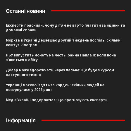
Останні новини
Експерти пояснили, чому дітям не варто платити за оцінки та
домашні справи
Морква в Україні дешевшає другий тиждень поспіль: скільки
коштує кілограм
НБУ випустить монету на честь Іоанна Павла II: коли вона
з'явиться в обігу
Долар може здорожчати через пальне: що буде з курсом
наступного тижня
Українці масово їздять за кордон: скільки людей не
повернулися у 2026 році
Мед в Україні подорожчає: що прогнозують експерти
Інформація