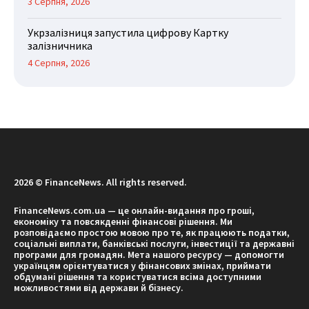
3 Серпня, 2026
Укрзалізниця запустила цифрову Картку
залізничника
4 Серпня, 2026
2026 © FinanceNews. All rights reserved.
FinanceNews.com.ua — це онлайн-видання про гроші,
економіку та повсякденні фінансові рішення. Ми
розповідаємо простою мовою про те, як працюють податки,
соціальні виплати, банківські послуги, інвестиції та державні
програми для громадян. Мета нашого ресурсу — допомогти
українцям орієнтуватися у фінансових змінах, приймати
обдумані рішення та користуватися всіма доступними
можливостями від держави й бізнесу.