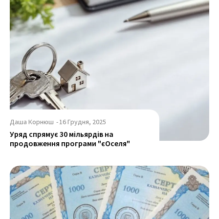
Даша Корнюш
-
16 Грудня, 2025
Уряд спрямує 30 мільярдів на
продовження програми "єОселя"