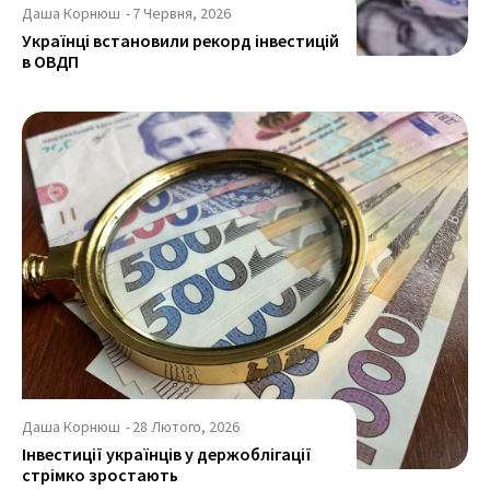
Даша Корнюш
-
7 Червня, 2026
Українці встановили рекорд інвестицій
в ОВДП
Даша Корнюш
-
28 Лютого, 2026
Інвестиції українців у держоблігації
стрімко зростають