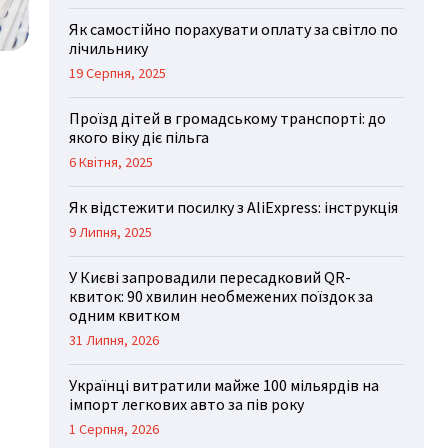
Як самостійно порахувати оплату за світло по
лічильнику
19 Серпня, 2025
Проїзд дітей в громадському транспорті: до
якого віку діє пільга
6 Квітня, 2025
Як відстежити посилку з AliExpress: інструкція
9 Липня, 2025
У Києві запровадили пересадковий QR-
квиток: 90 хвилин необмежених поїздок за
одним квитком
31 Липня, 2026
Українці витратили майже 100 мільярдів на
імпорт легкових авто за пів року
1 Серпня, 2026