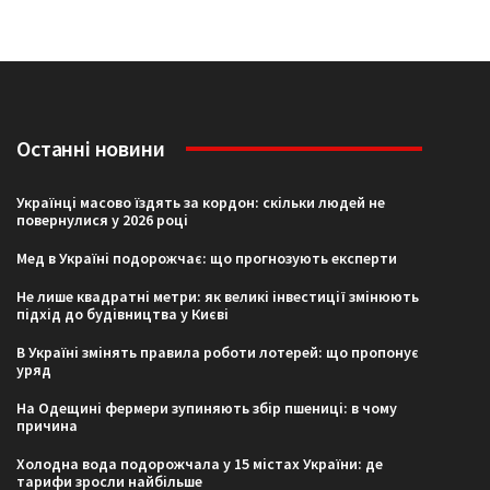
Останні новини
Українці масово їздять за кордон: скільки людей не
повернулися у 2026 році
Мед в Україні подорожчає: що прогнозують експерти
Не лише квадратні метри: як великі інвестиції змінюють
підхід до будівництва у Києві
В Україні змінять правила роботи лотерей: що пропонує
уряд
На Одещині фермери зупиняють збір пшениці: в чому
причина
Холодна вода подорожчала у 15 містах України: де
тарифи зросли найбільше