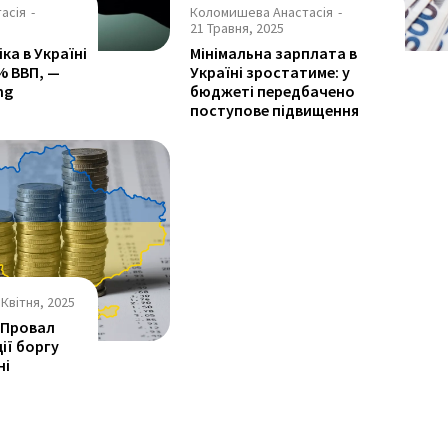
асія
-
Коломишева Анастасія
-
21 Травня, 2025
ка в Україні
Мінімальна зарплата в
% ВВП, —
Україні зростатиме: у
ng
бюджеті передбачено
поступове підвищення
 Квітня, 2025
: Провал
ії боргу
ні