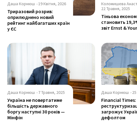
Даша Корнюш
-
19 Квітня, 2026
Коломишева Анаст
22 Травня, 2025
Триразовий розрив:
Тіньова економі
оприлюднено новий
становить 19,3
рейтинг найбагатших країн
звіт Ernst & You
у ЄС
Даша Корнюш
-
7 Травня, 2025
Даша Корнюш
-
25
Україна не повертатиме
Financial Times
більшість державного
реструктуризац
боргу наступні 30 років —
загрожує Украї
Мінфін
дефолтом