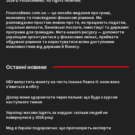
2026 © FinanceNews. All rights reserved.
FinanceNews.com.ua — це онлайн-видання про гроші,
економіку та повсякденні фінансові рішення. Ми
розповідаємо простою мовою про те, як працюють податки,
соціальні виплати, банківські послуги, інвестиції та державні
програми для громадян. Мета нашого ресурсу — допомогти
українцям орієнтуватися у фінансових змінах, приймати
обдумані рішення та користуватися всіма доступними
можливостями від держави й бізнесу.
Останні новини
НБУ випустить монету на честь Іоанна Павла II: коли вона
з'явиться в обігу
Долар може здорожчати через пальне: що буде з курсом
наступного тижня
Українці масово їздять за кордон: скільки людей не
повернулися у 2026 році
Мед в Україні подорожчає: що прогнозують експерти