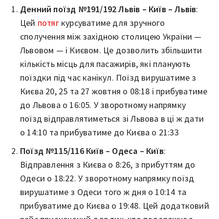
Денний поїзд №191/192 Львів – Київ – Львів
:
Цей
потяг
курсуватиме для зручного
сполучення між західною столицею України —
Львовом — і Києвом. Це дозволить збільшити
кількість місць для пасажирів, які планують
поїздки під час канікул. Поїзд вирушатиме з
Києва 20, 25 та 27 жовтня о 08:18 і прибуватиме
до Львова о 16:05. У зворотному напрямку
поїзд відправлятиметься зі Львова в ці ж дати
о 14:10 та прибуватиме до Києва о 21:33
Поїзд №115/116 Київ – Одеса – Київ
:
Відправлення з Києва о 8:26, з прибуттям до
Одеси о 18:22. У зворотному напрямку поїзд
вирушатиме з Одеси того ж дня о 10:14 та
прибуватиме до Києва о 19:48. Цей додатковий