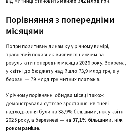
від митниці становить
майже 342 млрд грн.
Порівняння з попередніми
місяцями
Попри позитивну динаміку у річному вимірі,
травневий показник виявився нижчим за
результати попередніх місяців 2026 року. Зокрема,
у квітні до бюджету надійшло 73,9 млрд грн, а у
березні — 79 млрд грн митних платежів.
У річному порівнянні обидва місяці також
демонстрували суттєве зростання: квітневі
надходження були на 38,9% більшими, ніж у квітні
2025 року, а березневі —
на 37,1% більшими, ніж
роком раніше.