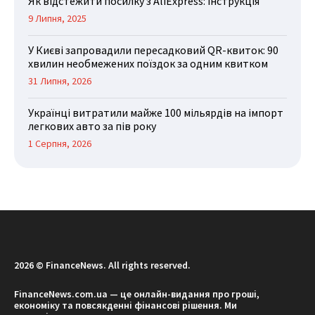
Як відстежити посилку з AliExpress: інструкція
9 Липня, 2025
У Києві запровадили пересадковий QR-квиток: 90
хвилин необмежених поїздок за одним квитком
31 Липня, 2026
Українці витратили майже 100 мільярдів на імпорт
легкових авто за пів року
1 Серпня, 2026
2026 © FinanceNews. All rights reserved.
FinanceNews.com.ua — це онлайн-видання про гроші,
економіку та повсякденні фінансові рішення. Ми