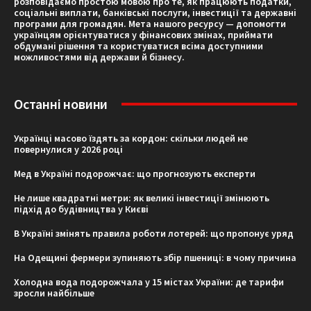
розповідаємо простою мовою про те, як працюють податки,
соціальні виплати, банківські послуги, інвестиції та державні
програми для громадян. Мета нашого ресурсу — допомогти
українцям орієнтуватися у фінансових змінах, приймати
обдумані рішення та користуватися всіма доступними
можливостями від держави й бізнесу.
Останні новини
Українці масово їздять за кордон: скільки людей не
повернулися у 2026 році
Мед в Україні подорожчає: що прогнозують експерти
Не лише квадратні метри: як великі інвестиції змінюють
підхід до будівництва у Києві
В Україні змінять правила роботи лотерей: що пропонує уряд
На Одещині фермери зупиняють збір пшениці: в чому причина
Холодна вода подорожчала у 15 містах України: де тарифи
зросли найбільше