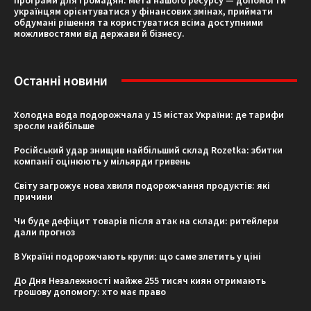
програми для громадян. Мета нашого ресурсу — допомогти
українцям орієнтуватися у фінансових змінах, приймати
обдумані рішення та користуватися всіма доступними
можливостями від держави й бізнесу.
Останні новини
Холодна вода подорожчала у 15 містах України: де тарифи
зросли найбільше
Російський удар знищив найбільший склад Rozetka: збитки
компанії оцінюють у мільярди гривень
Світу загрожує нова хвиля подорожчання продуктів: які
причини
Чи буде дефіцит товарів після атак на склади: ритейлери
дали прогноз
В Україні подорожчають крупи: що саме злетить у ціні
До Дня Незалежності майже 255 тисяч киян отримають
грошову допомогу: хто має право