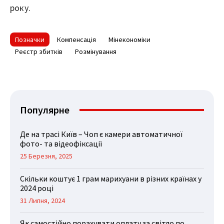
року.
Позначки
Компенсація
Мінекономіки
Реєстр збитків
Розмінування
Популярне
Де на трасі Київ – Чоп є камери автоматичної
фото- та відеофіксації
25 Березня, 2025
Скільки коштує 1 грам марихуани в різних країнах у
2024 році
31 Липня, 2024
Як самостійно порахувати оплату за світло по