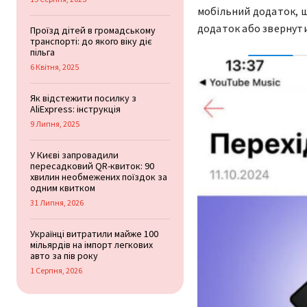
мобільний додаток, 
додаток або звернути
Проїзд дітей в громадському
транспорті: до якого віку діє
пільга
6 Квітня, 2025
Як відстежити посилку з
AliExpress: інструкція
9 Липня, 2025
У Києві запровадили
пересадковий QR-квиток: 90
хвилин необмежених поїздок за
одним квитком
31 Липня, 2026
Українці витратили майже 100
мільярдів на імпорт легкових
авто за пів року
1 Серпня, 2026