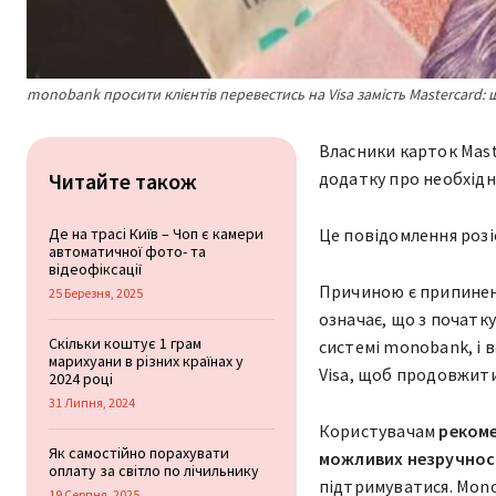
monobank просити клієнтів перевестись на Visa замість Mastercard: 
Власники карток Mast
Читайте також
додатку про необхідні
Де на трасі Київ – Чоп є камери
Це повідомлення розіс
автоматичної фото- та
відеофіксації
Причиною є припиненн
25 Березня, 2025
означає, що з початк
Скільки коштує 1 грам
системі monobank, і в
марихуани в різних країнах у
Visa, щоб продовжити
2024 році
31 Липня, 2024
Користувачам
рекоме
Як самостійно порахувати
можливих незручносте
оплату за світло по лічильнику
підтримуватися. Mono
19 Серпня, 2025