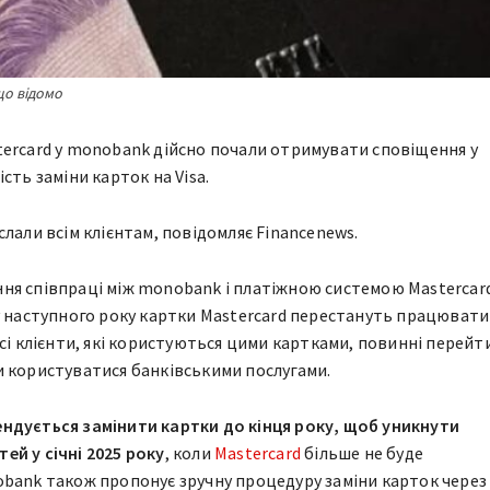
що відомо
ercard у monobank дійсно почали отримувати сповіщення у
сть заміни карток на Visa.
лали всім клієнтам, повідомляє Financenews.
я співпраці між monobank і платіжною системою Mastercard
у наступного року картки Mastercard перестануть працювати
сі клієнти, які користуються цими картками, повинні перейт
 користуватися банківськими послугами.
ндується замінити картки до кінця року, щоб уникнути
й у січні 2025 року
, коли
Mastercard
більше не буде
bank також пропонує зручну процедуру заміни карток через