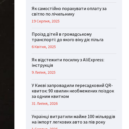
Як самостійно порахувати оплату за
світло по лічильнику
19 Серпня, 2025
Проїзд дітей в громадському
транспорті: до якого віку діє пільга
6 Квітня, 2025
Як відстежити посилку з AliExpress:
інструкція
9 Липня, 2025
У Києві запровадили пересадковий QR-
квиток: 90 хвилин необмежених поїздок
за одним квитком
31 Липня, 2026
Українці витратили майже 100 мільярдів
на імпорт легкових авто за пів року