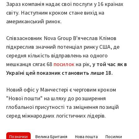
Зараз компанія надає свої послуги у 16 країнах
світу. Наступним кроком стане вихід на
американський ринок.
Співзасновник Nova Group В'ячеслав Клімов
підкреслив значний потенціал ринку США, де
середня кількість відправлень на одного
мешканця сягає 68
посилок
на рік,
у той час як в
Україні цей показник становить лише 18.
Новий офіс у Манчестері є черговим кроком
"Нової пошти" на шляху до розширення
глобальної присутності та зміцнення позицій
серед міжнародних логістичних лідерів.
Позначки
Велика Британія
Нова пошта
Посилки