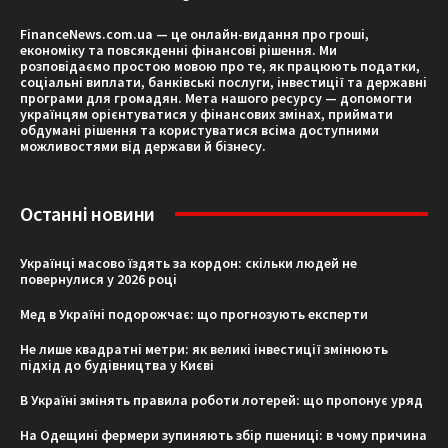
FinanceNews.com.ua — це онлайн-видання про гроші,
економіку та повсякденні фінансові рішення. Ми
розповідаємо простою мовою про те, як працюють податки,
соціальні виплати, банківські послуги, інвестиції та державні
програми для громадян. Мета нашого ресурсу — допомогти
українцям орієнтуватися у фінансових змінах, приймати
обдумані рішення та користуватися всіма доступними
можливостями від держави й бізнесу.
Останні новини
Українці масово їздять за кордон: скільки людей не
повернулися у 2026 році
Мед в Україні подорожчає: що прогнозують експерти
Не лише квадратні метри: як великі інвестиції змінюють
підхід до будівництва у Києві
В Україні змінять правила роботи лотерей: що пропонує уряд
На Одещині фермери зупиняють збір пшениці: в чому причина