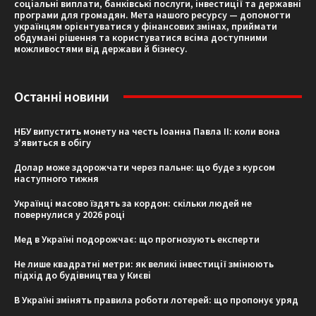
соціальні виплати, банківські послуги, інвестиції та державні
програми для громадян. Мета нашого ресурсу — допомогти
українцям орієнтуватися у фінансових змінах, приймати
обдумані рішення та користуватися всіма доступними
можливостями від держави й бізнесу.
Останні новини
НБУ випустить монету на честь Іоанна Павла II: коли вона
з'явиться в обігу
Долар може здорожчати через пальне: що буде з курсом
наступного тижня
Українці масово їздять за кордон: скільки людей не
повернулися у 2026 році
Мед в Україні подорожчає: що прогнозують експерти
Не лише квадратні метри: як великі інвестиції змінюють
підхід до будівництва у Києві
В Україні змінять правила роботи лотерей: що пропонує уряд