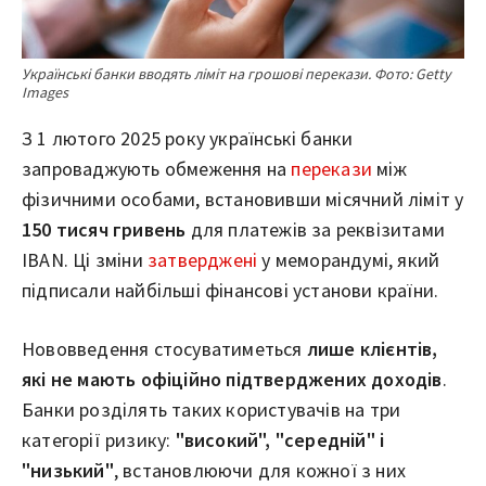
Українські банки вводять ліміт на грошові перекази. Фото: Getty
Images
З 1 лютого 2025 року українські банки
запроваджують обмеження на
перекази
між
фізичними особами, встановивши місячний ліміт у
150 тисяч гривень
для платежів за реквізитами
IBAN. Ці зміни
затверджені
у меморандумі, який
підписали найбільші фінансові установи країни.
Нововведення стосуватиметься
лише клієнтів,
які не мають офіційно підтверджених доходів
.
Банки розділять таких користувачів на три
категорії ризику:
"високий", "середній" і
"низький"
, встановлюючи для кожної з них