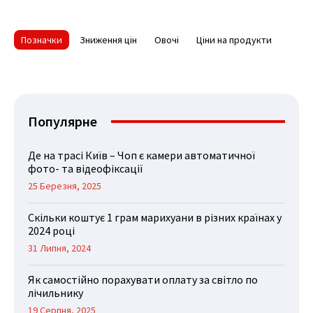
Позначки
Зниження цін
Овочі
Ціни на продукти
Популярне
Де на трасі Київ – Чоп є камери автоматичної
фото- та відеофіксації
25 Березня, 2025
Скільки коштує 1 грам марихуани в різних країнах у
2024 році
31 Липня, 2024
Як самостійно порахувати оплату за світло по
лічильнику
19 Серпня, 2025