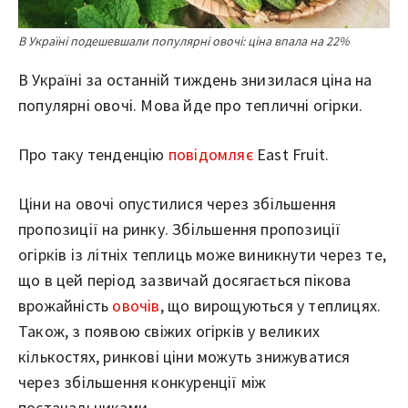
В Україні подешевшали популярні овочі: ціна впала на 22%
В Україні за останній тиждень знизилася ціна на
популярні овочі. Мова йде про тепличні огірки.
Про таку тенденцію
повідомляє
East Fruit.
Ціни на овочі опустилися через збільшення
пропозиції на ринку. Збільшення пропозиції
огірків із літніх теплиць може виникнути через те,
що в цей період зазвичай досягається пікова
врожайність
овочів
, що вирощуються у теплицях.
Також, з появою свіжих огірків у великих
кількостях, ринкові ціни можуть знижуватися
через збільшення конкуренції між
постачальниками.