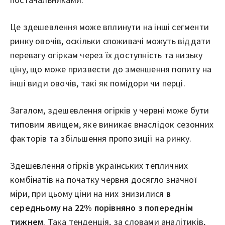
Це здешевлення може вплинути на інші сегменти
ринку овочів, оскільки споживачі можуть віддати
перевагу огіркам через їх доступність та низьку
ціну, що може призвести до зменшення попиту на
інші види овочів, такі як помідори чи перці.
Загалом, здешевлення огірків у червні може бути
типовим явищем, яке виникає внаслідок сезонних
факторів та збільшення пропозиції на ринку.
Здешевлення огірків українських тепличних
комбінатів на початку червня досягло значної
міри, при цьому ціни на них знизилися
в
середньому на 22% порівняно з попереднім
тижнем
. Така тенденція, за словами аналітиків,