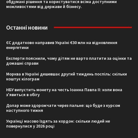
обдумані рішення та користуватися всіма доступними
можливостями від держави й бізнесу.
Останні новини
ЄС додатково направив Україні €30 млн на відновлення
енергетики
Експерти пояснили, чому дітям не варто платити за оцінки та
домашні справи
Морква в Україні дешевшає другий тиждень поспіль: скільки
коштує кілограм
НБУ випустить монету на честь Іоанна Павла II: коли вона
з'явиться в обігу
Долар може здорожчати через пальне: що буде з курсом
наступного тижня
Українці масово їздять за кордон: скільки людей не
повернулися у 2026 році