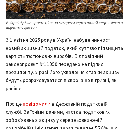
В Україні різко зросте ціна на сигарети через новий акциз. Фото з
відкритих джерел
З 1 квітня 2025 року в Україні набуде чинності
новий акцизний податок, який суттєво підвищить
вартість тютюнових виробів. Відповідний
законопроєкт №11090 передано на підпис
президенту. У разі його ухвалення ставки акцизу
будуть розраховуватися в євро, а не в гривні, як
раніше.
Про це
повідомили
в Державній податковій
службі. За їхніми даними, частка податкових
зобов'язань з акцизу у середньозваженій
роздрібній ціні сигарет зараз складає 55,8%, що