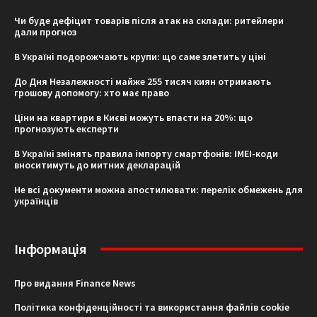
Чи буде дефіцит товарів після атак на склади: ритейлери
дали прогноз
В Україні подорожчають крупи: що саме злетить у ціні
До Дня Незалежності майже 255 тисяч киян отримають
грошову допомогу: хто має право
Ціни на квартири в Києві можуть впасти на 20%: що
прогнозують експерти
В Україні змінять правила імпорту смартфонів: IMEI-коди
вноситимуть до митних декларацій
Не всі документи можна апостилювати: перелік обмежень для
українців
Інформація
Про видання Finance News
Політика конфіденційності та використання файлів cookie