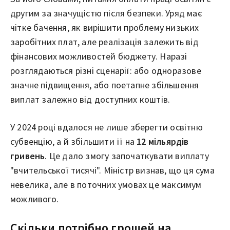
другим за значущістю після безпеки. Уряд має
чітке бачення, як вирішити проблему низьких
заробітних плат, але реалізація залежить від
фінансових можливостей бюджету. Наразі
розглядаються різні сценарії: або одноразове
значне підвищення, або поетапне збільшення
виплат залежно від доступних коштів.
У 2024 році вдалося не лише зберегти освітню
субвенцію, а й збільшити її на
12 мільярдів
гривень
. Це дало змогу започаткувати виплату
"вчительської тисячі". Міністр визнав, що ця сума
невелика, але в поточних умовах це максимум
можливого.
Скільки потрібно грошей на