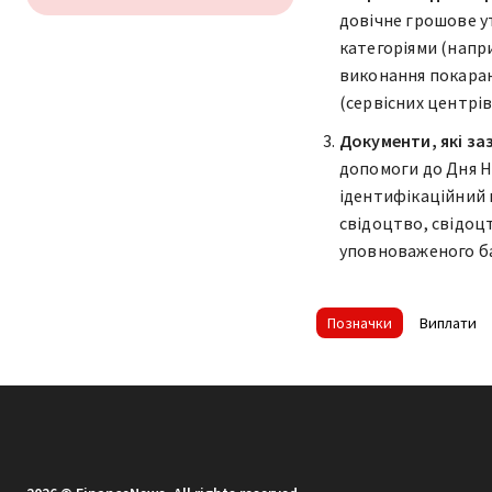
довічне грошове у
категоріями (напри
виконання покаран
(сервісних центрі
Документи, які з
допомоги до Дня Н
ідентифікаційний 
свідоцтво, свідоц
уповноваженого ба
Позначки
Виплати