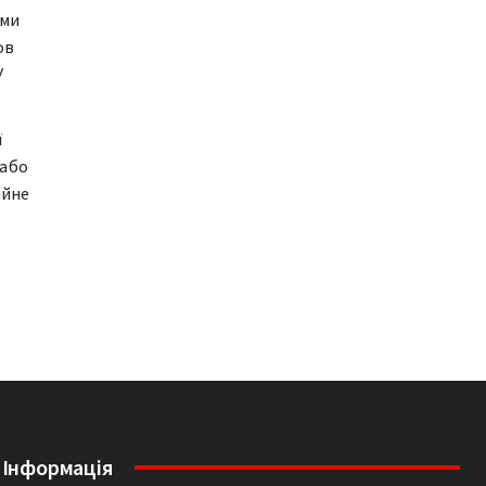
ими
ов
У
ї
 або
ійне
Інформація