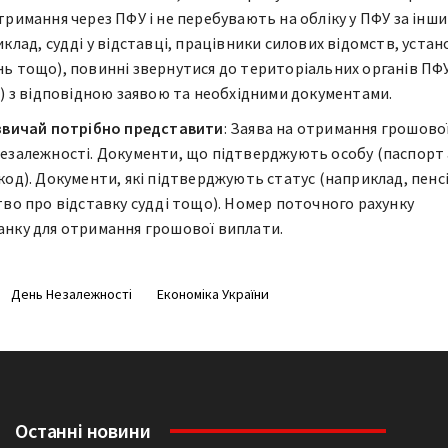
тримання через ПФУ і не перебувають на обліку у ПФУ за інш
клад, судді у відставці, працівники силових відомств, устан
ь тощо), повинні звернутися до територіальних органів ПФ
в) з відповідною заявою та необхідними документами.
азвичай потрібно представити
: Заява на отримання грошово
езалежності. Документи, що підтверджують особу (паспорт
код). Документи, які підтверджують статус (наприклад, пенс
тво про відставку судді тощо). Номер поточного рахунку
нку для отримання грошової виплати.
День Незалежності
Економіка України
Останні новини