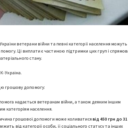
України ветерани війни та певні категорії населення можуть
омогу. Ці виплати є частиною підтримки цих груп і спрямов
атеріального стану.
К-Україна.
цю грошову допомогу:
помога надається ветеранам війни, а також деяким іншим
им категоріям населення.
ичина грошової допомоги може коливатися
від 450 грн до 3
ежить від категорії особи, її соціального статусу та інших