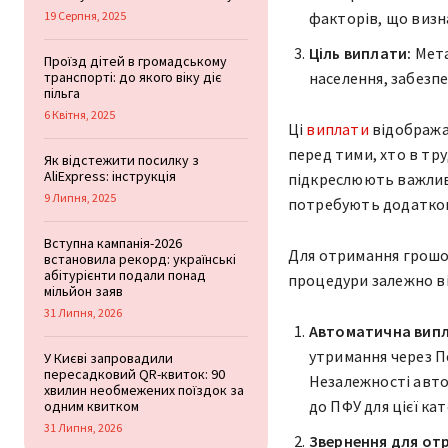
19 Серпня, 2025
факторів, що виз
Ціль виплати:
Мета
Проїзд дітей в громадському
транспорті: до якого віку діє
населення, забезпе
пільга
6 Квітня, 2025
Ці
виплати
відобража
перед тими, хто в тр
Як відстежити посилку з
AliExpress: інструкція
підкреслюють важливі
9 Липня, 2025
потребують додатково
Вступна кампанія-2026
Для отримання грошов
встановила рекорд: українські
абітурієнти подали понад
процедури залежно ві
мільйон заяв
31 Липня, 2026
Автоматична випл
утримання через П
У Києві запровадили
пересадковий QR-квиток: 90
Незалежності авто
хвилин необмежених поїздок за
до ПФУ для цієї кат
одним квитком
31 Липня, 2026
Звернення для от