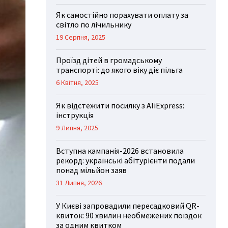
Як самостійно порахувати оплату за
світло по лічильнику
19 Серпня, 2025
Проїзд дітей в громадському
транспорті: до якого віку діє пільга
6 Квітня, 2025
Як відстежити посилку з AliExpress:
інструкція
9 Липня, 2025
Вступна кампанія-2026 встановила
рекорд: українські абітурієнти подали
понад мільйон заяв
31 Липня, 2026
У Києві запровадили пересадковий QR-
квиток: 90 хвилин необмежених поїздок
за одним квитком