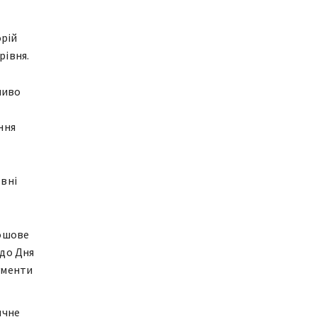
орій
рівня.
ливо
ння
овні
рошове
 до Дня
ументи
ячне