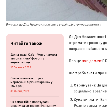
Виплати до Дня Незалежності: хто з українців отримає допомогу
До Дня Незалежності 
Читайте також
отримати грошову доп
покращення їхнього м
Де на трасі Київ – Чоп є камери
автоматичної фото- та
Про це
повідомляє
РБ
відеофіксації
25 Березня, 2025
Що треба знати про 
Скільки коштує 1 грам
марихуани в різних країнах у
Отримувачі:
Ця до
2024 році
соціально вразлив
31 Липня, 2024
Сума виплати:
Вел
Як самостійно порахувати
Розмір виплати зал
оплату за світло по лічильнику