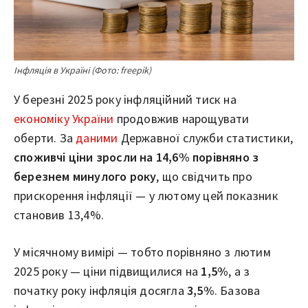
Інфляція в Україні (Фото: freepik)
У березні 2025 року інфляційний тиск на
економіку України
продовжив нарощувати
оберти. За
даними
Державної служби статистики,
споживчі ціни зросли на 14,6% порівняно з
березнем минулого року
, що свідчить про
прискорення інфляції — у лютому цей показник
становив 13,4%.
У місячному вимірі — тобто порівняно з лютим
2025 року — ціни підвищилися на
1,5%
, а з
початку року інфляція досягла
3,5%
. Базова