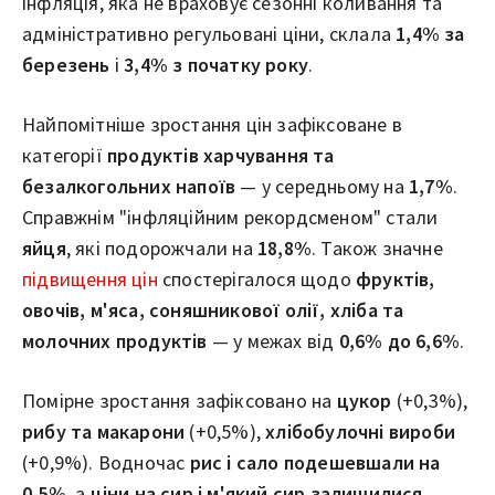
інфляція, яка не враховує сезонні коливання та
адміністративно регульовані ціни, склала
1,4% за
березень
і
3,4% з початку року
.
Найпомітніше зростання цін зафіксоване в
категорії
продуктів харчування та
безалкогольних напоїв
— у середньому на
1,7%
.
Справжнім "інфляційним рекордсменом" стали
яйця
, які подорожчали на
18,8%
. Також значне
підвищення цін
спостерігалося щодо
фруктів,
овочів, м'яса, соняшникової олії, хліба та
молочних продуктів
— у межах від
0,6% до 6,6%
.
Помірне зростання зафіксовано на
цукор
(+0,3%),
рибу та макарони
(+0,5%),
хлібобулочні вироби
(+0,9%). Водночас
рис і сало подешевшали на
0,5%
, а
ціни на сир і м'який сир залишилися