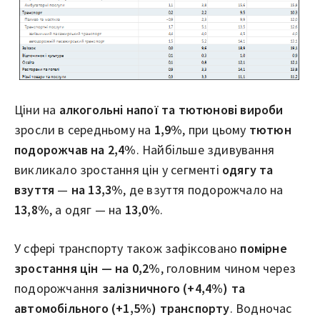
Ціни на
алкогольні напої та тютюнові вироби
зросли в середньому на
1,9%
, при цьому
тютюн
подорожчав на 2,4%
. Найбільше здивування
викликало зростання цін у сегменті
одягу та
взуття
—
на 13,3%
, де взуття подорожчало на
13,8%
, а одяг — на
13,0%
.
У сфері транспорту також зафіксовано
помірне
зростання цін — на 0,2%
, головним чином через
подорожчання
залізничного (+4,4%) та
автомобільного (+1,5%) транспорту
. Водночас