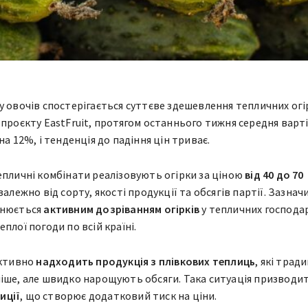
у овочів спостерігається суттєве здешевлення тепличних огір
 проєкту EastFruit, протягом останнього тижня середня варт
на 12%, і тенденція до падіння цін триває.
епличні комбінати реалізовують огірки за ціною
від 40 до 70
 залежно від сорту, якості продукції та обсягів партії. Зазнач
снюється
активним дозріванням огірків
у тепличних господа
плої погоди по всій країні.
активно
надходить продукція з плівкових теплиць
, які трад
іше, але швидко нарощують обсяги. Така ситуація призводи
иції
, що створює додатковий тиск на ціни.