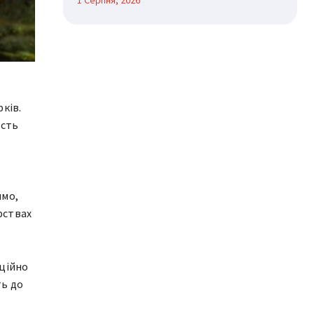
1 Серпня, 2026
ків.
ість
имо,
рствах
иційно
ть до