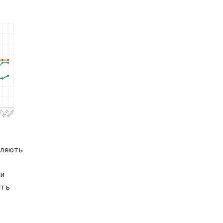
овляють
чи
іть