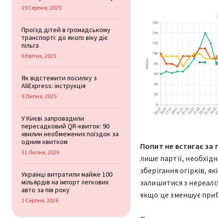
19 Серпня, 2025
Проїзд дітей в громадському
транспорті: до якого віку діє
пільга
6 Квітня, 2025
Як відстежити посилку з
AliExpress: інструкція
9 Липня, 2025
У Києві запровадили
пересадковий QR-квиток: 90
хвилин необмежених поїздок за
одним квитком
Попит не встигає за
31 Липня, 2026
лише партії, необхід
зберігання огірків, 
Українці витратили майже 100
мільярдів на імпорт легкових
залишитися з нереал
авто за пів року
якщо це зменшує приб
1 Серпня, 2026