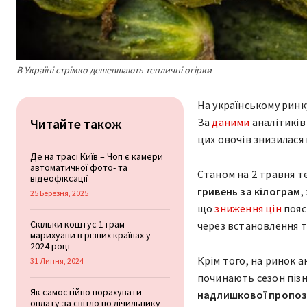
В Україні стрімко дешевшають тепличні огірки
На українському ринк
Читайте також
За
даними
аналітиків
цих овочів знизилася 
Де на трасі Київ – Чоп є камери
автоматичної фото- та
Станом на 2 травня т
відеофіксації
гривень за кілограм
,
25 Березня, 2025
що
зниження цін
поя
Скільки коштує 1 грам
через встановлення те
марихуани в різних країнах у
2024 році
Крім того, на ринок 
31 Липня, 2024
починають сезон пізн
Як самостійно порахувати
надлишкової пропоз
оплату за світло по лічильнику