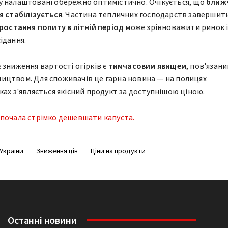
у налаштовані обережно оптимістично. Очікується, що
ближ
я стабілізується
. Частина тепличних господарств завершит
ростання попиту в літній період
може зрівноважити ринок 
ідання.
 зниження вартості огірків є
тимчасовим явищем
, пов'язани
ицтвом. Для споживачів це гарна новина — на полицях
ках з'являється якісний продукт за доступнішою ціною.
почала стрімко дешевшати капуста.
України
Зниження цін
Ціни на продукти
Останні новини