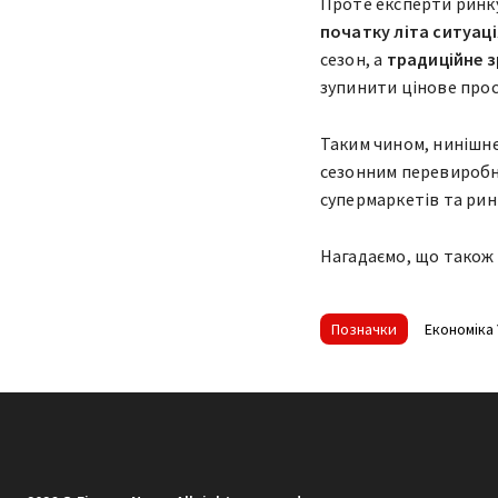
Проте експерти ринк
початку літа ситуаці
сезон, а
традиційне з
зупинити цінове прос
Таким чином, нинішнє
сезонним перевиробн
супермаркетів та рин
Нагадаємо, що також
Позначки
Економіка 