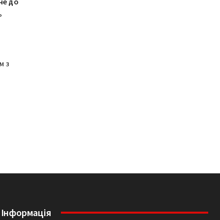
че до
ь
і
м з
Інформація