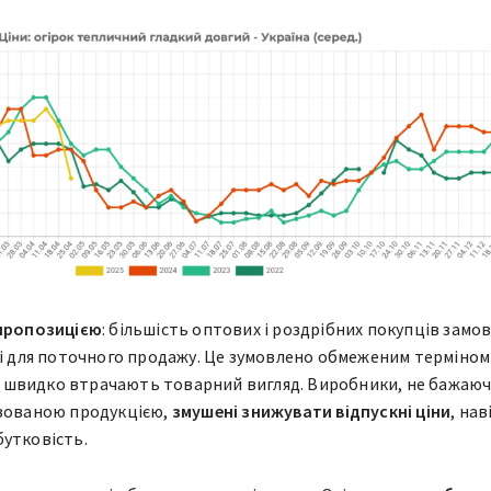
 пропозицією
: більшість оптових і роздрібних покупців зам
ні для поточного продажу. Це зумовлено обмеженим терміном
які швидко втрачають товарний вигляд. Виробники, не бажаю
ізованою продукцією,
змушені знижувати відпускні ціни
, нав
утковість.