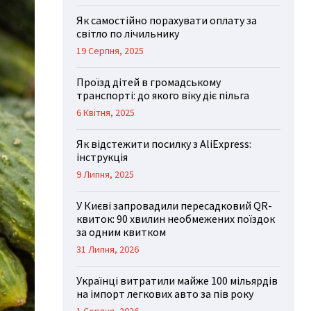
Як самостійно порахувати оплату за
світло по лічильнику
19 Серпня, 2025
Проїзд дітей в громадському
транспорті: до якого віку діє пільга
6 Квітня, 2025
Як відстежити посилку з AliExpress:
інструкція
9 Липня, 2025
У Києві запровадили пересадковий QR-
квиток: 90 хвилин необмежених поїздок
за одним квитком
31 Липня, 2026
Українці витратили майже 100 мільярдів
на імпорт легкових авто за пів року