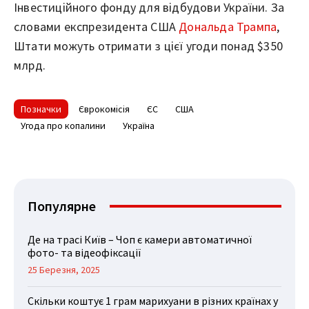
Інвестиційного фонду для відбудови України. За
словами експрезидента США
Дональда Трампа
,
Штати можуть отримати з цієї угоди понад $350
млрд.
Позначки
Єврокомісія
ЄС
США
Угода про копалини
Україна
Популярне
Де на трасі Київ – Чоп є камери автоматичної
фото- та відеофіксації
25 Березня, 2025
Скільки коштує 1 грам марихуани в різних країнах у