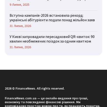
9 Липня, 2025
Вступна кампанія-2026 встановила рекорд:
українські абітурієнти подали понад мільйон заяв
31 Липня, 2026
У Києві запровадили пересадковий QR-квиток: 90
хвилин необмежених поїздок за одним квитком
31 Липня, 2026
2026 © FinanceNews. All rights reserved.
FinanceNews.com.ua — це онлайн-видання про гроші,
економіку та повсякденні фінансові рішення. Ми
розповідаємо простою мовою про те, як працюють податки,