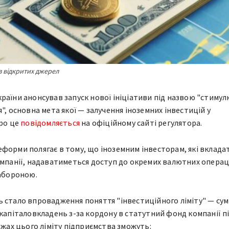
з відкритих джерел
раїни анонсував запуск нової ініціативи під назвою "стиму
", основна мета якої — залучення іноземних інвестицій у
Про це
повідомляється
на офіційному сайті регулятора.
форми полягає в тому, що іноземним інвесторам, які вклад
омпанії, надаватиметься доступ до окремих валютних операці
забороною.
 стало впровадження поняття "інвестиційного ліміту" — сум
 капіталовкладень з-за кордону в статутний фонд компанії пі
ежах цього ліміту підприємства зможуть: