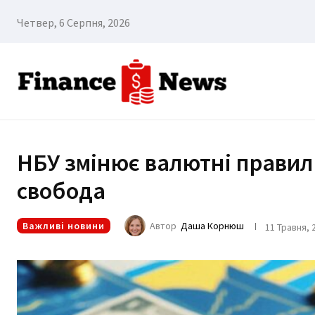
Четвер, 6 Серпня, 2026
НБУ змінює валютні правила
свобода
Важливі новини
Автор
Даша Корнюш
11 Травня, 