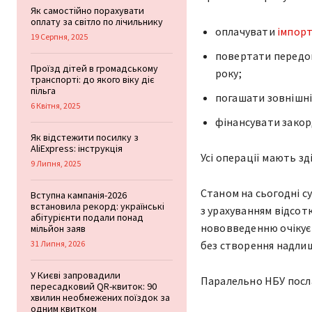
Як самостійно порахувати
оплату за світло по лічильнику
оплачувати
імпор
19 Серпня, 2025
повертати передоп
Проїзд дітей в громадському
року;
транспорті: до якого віку діє
пільга
погашати зовнішні 
6 Квітня, 2025
фінансувати закор
Як відстежити посилку з
AliExpress: інструкція
Усі операції мають з
9 Липня, 2025
Станом на сьогодні с
Вступна кампанія-2026
встановила рекорд: українські
з урахуванням відсотк
абітурієнти подали понад
нововведенню очікує
мільйон заяв
31 Липня, 2026
без створення надли
У Києві запровадили
Паралельно НБУ посла
пересадковий QR-квиток: 90
хвилин необмежених поїздок за
одним квитком