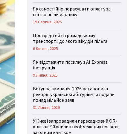
Як самостійно порахувати оплату за
світло по лічильнику
19 Серпня, 2025
Проїзд дітей в громадському
транспорті: до якого віку діє пільга
6 Квітня, 2025
Як відстежити посилку з AliExpress:
інструкція
9 Липня, 2025
Вступна кампанія-2026 встановила
рекорд: українські абітурієнти подали
понад мільйон заяв
31 Липня, 2026
У Києві запровадили пересадковий QR-
квиток: 90 хвилин необмежених поїздок
за одним квитком