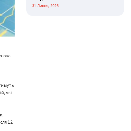
31 Липня, 2026
лююча
атимуть
й, які
и,
сля 12