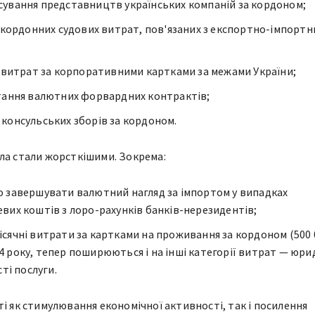
ування представництв українських компаній за кордоном;
закордонних судових витрат, пов'язаних з експортно-імпорт
в витрат за корпоративними картками за межами України;
тання валютних форвардних контрактів;
консульських зборів за кордоном.
ла стали жорсткішими. Зокрема:
 завершувати валютний нагляд за імпортом у випадках
вих коштів з лоро-рахунків банків-нерезидентів;
сячні витрати за картками на проживання за кордоном (500 
2024 року, тепер поширюються і на інші категорії витрат — юри
сті послуги.
ті як стимулювання економічної активності, так і посилення