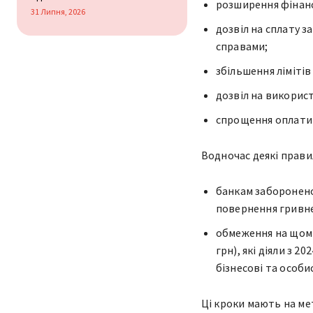
розширення фінанс
31 Липня, 2026
дозвіл на сплату 
справами;
збільшення ліміті
дозвіл на викорис
спрощення оплати 
Водночас деякі прави
банкам заборонено
повернення гривне
обмеження на щомі
грн), які діяли з 
бізнесові та особи
Ці кроки мають на ме