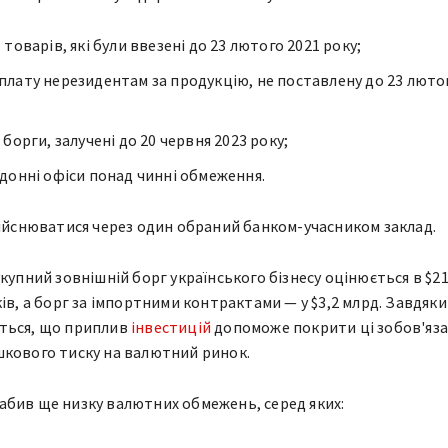
т
товарів, які були ввезені до 23 лютого 2021 року;
лату нерезидентам за продукцію, не поставлену до 23 люто
борги, залучені до 20 червня 2023 року;
донні офіси понад чинні обмеження.
дійснюватися через один обраний банком-учасником заклад.
укупний зовнішній борг українського бізнесу оцінюється в $2
ів, а борг за імпортними контрактами — у $3,2 млрд. Завдяки
ться, що приплив
інвестицій
допоможе покрити ці зобов'яз
шкового тиску на валютний ринок.
бив ще низку валютних обмежень, серед яких: