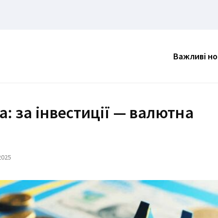
Важливі н
: за інвестиції — валютна
2025