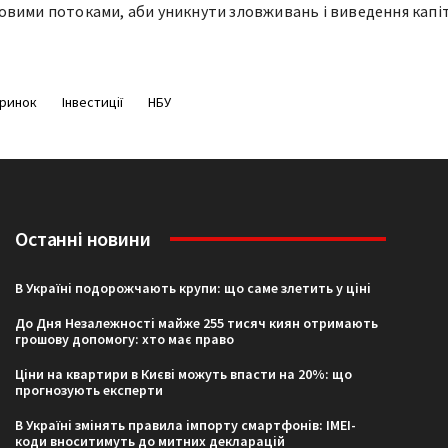
вими потоками, аби уникнути зловживань і виведення капіт
ринок
Інвестиції
НБУ
Останні новини
В Україні подорожчають крупи: що саме злетить у ціні
До Дня Незалежності майже 255 тисяч киян отримають
грошову допомогу: хто має право
Ціни на квартири в Києві можуть впасти на 20%: що
прогнозують експерти
В Україні змінять правила імпорту смартфонів: IMEI-
коди вноситимуть до митних декларацій