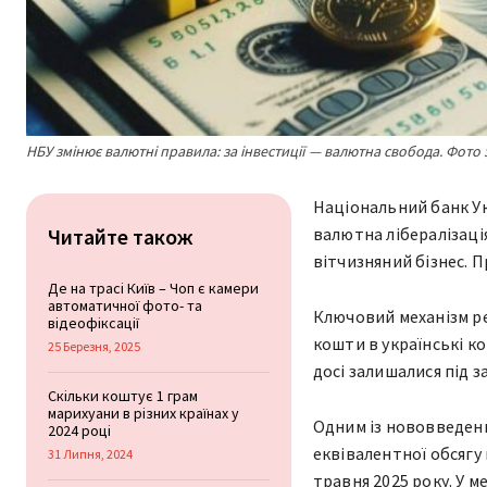
НБУ змінює валютні правила: за інвестиції — валютна свобода. Фото 
Національний банк Ук
Читайте також
валютна лібералізація
вітчизняний бізнес. 
Де на трасі Київ – Чоп є камери
автоматичної фото- та
Ключовий механізм ре
відеофіксації
кошти в українські к
25 Березня, 2025
досі залишалися під 
Скільки коштує 1 грам
марихуани в різних країнах у
Одним із нововведень
2024 році
еквівалентної обсягу
31 Липня, 2024
травня 2025 року. У м