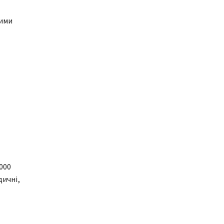
ними
000
дичні,