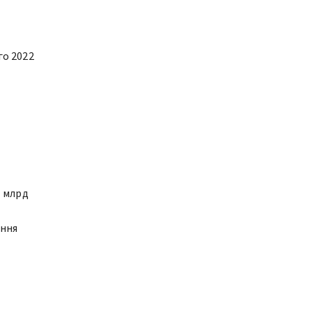
го 2022
1 млрд
ання