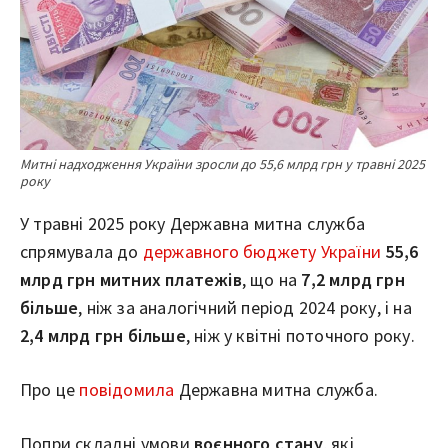
Митні надходження України зросли до 55,6 млрд грн у травні 2025
року
У травні 2025 року Державна митна служба
спрямувала до
державного бюджету України
55,6
млрд грн митних платежів
, що на
7,2 млрд грн
більше
, ніж за аналогічний період 2024 року, і на
2,4 млрд грн більше
, ніж у квітні поточного року.
Про це
повідомила
Державна митна служба.
Попри складні умови
воєнного стану
, які