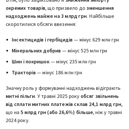
окремих товарів
, що призвело до
зменшення
надходжень майже на 3 млрд грн
. Найбільше
скоротилися обсяги ввезення:
Інсектицидів і гербіцидів
— мінус 629 млн грн
Мінеральних добрив
— мінус 525 млн грн
Шин і покришок
— мінус 235 млн грн
Тракторів
— мінус 186 млн грн
Значну роль у формуванні надходжень відіграють
митні пільги
. У травні 2025 року
обсяг звільнень
від сплати митних платежів склав 24,1 млрд грн
,
що на
5 млрд грн (або 26,6%) більше
, ніж у травні
2024 року.