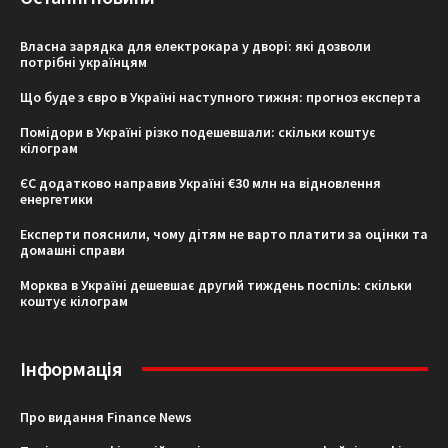
Власна зарядка для електрокара у дворі: які дозволи
потрібні українцям
Що буде з євро в Україні наступного тижня: прогноз експерта
Помідори в Україні різко подешевшали: скільки коштує
кілограм
ЄС додатково направив Україні €30 млн на відновлення
енергетики
Експерти пояснили, чому дітям не варто платити за оцінки та
домашні справи
Морква в Україні дешевшає другий тиждень поспіль: скільки
коштує кілограм
Інформація
Про видання Finance News