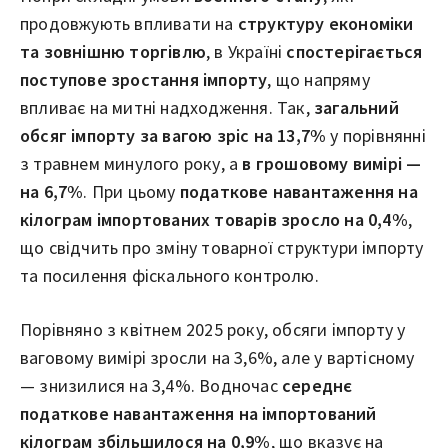
продовжують впливати на
структуру економіки
та зовнішню торгівлю
, в Україні
спостерігається
поступове зростання імпорту
, що напряму
впливає на митні надходження. Так,
загальний
обсяг імпорту за вагою зріс на 13,7%
у порівнянні
з травнем минулого року, а
в грошовому вимірі —
на 6,7%
. При цьому
податкове навантаження на
кілограм імпортованих товарів зросло на 0,4%
,
що свідчить про зміну товарної структури імпорту
та посилення фіскального контролю.
Порівняно з квітнем 2025 року, обсяги імпорту у
ваговому вимірі зросли на 3,6%, але у вартісному
— знизилися на 3,4%. Водночас
середнє
податкове навантаження на імпортований
кілограм збільшилося на 0,9%
, що вказує на