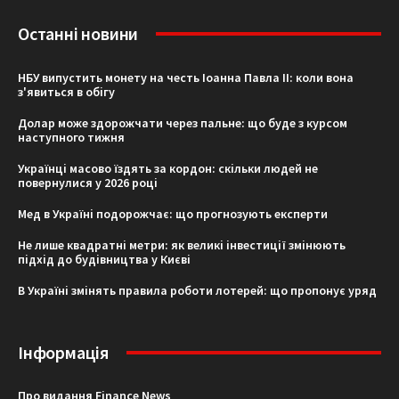
Останні новини
НБУ випустить монету на честь Іоанна Павла II: коли вона
з'явиться в обігу
Долар може здорожчати через пальне: що буде з курсом
наступного тижня
Українці масово їздять за кордон: скільки людей не
повернулися у 2026 році
Мед в Україні подорожчає: що прогнозують експерти
Не лише квадратні метри: як великі інвестиції змінюють
підхід до будівництва у Києві
В Україні змінять правила роботи лотерей: що пропонує уряд
Інформація
Про видання Finance News