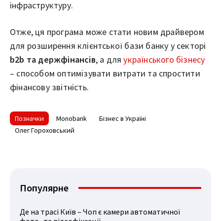
інфраструктуру.
Отже, ця програма може стати новим драйвером
для розширення клієнтської бази банку у секторі
b2b та держфінансів
, а для
українського бізнесу
– способом оптимізувати витрати та спростити
фінансову звітність.
Позначки
Monobank
Бізнес в Україні
Олег Гороховський
Популярне
Де на трасі Київ – Чоп є камери автоматичної
фото- та відеофіксації