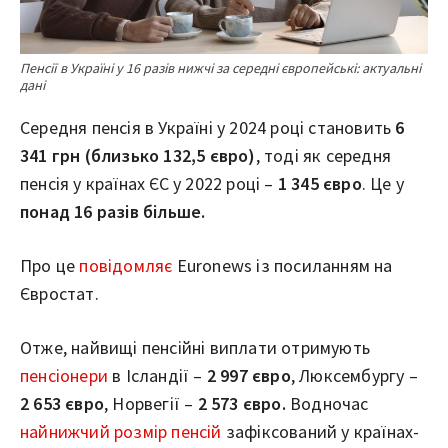
Пенсії в Україні у 16 разів нижчі за середні європейські: актуальні
дані
Середня пенсія в Україні у 2024 році становить
6
341 грн (близько 132,5 євро)
, тоді як середня
пенсія у країнах ЄС у 2022 році –
1 345 євро
. Це у
понад 16 разів більше.
Про це
повідомляє
Euronews із посиланням на
Євростат.
Отже, найвищі пенсійні виплати отримують
пенсіонери
в Ісландії –
2 997 євро
, Люксембургу –
2 653 євро
, Норвегії –
2 573 євро.
Водночас
найнижчий розмір пенсій
зафіксований у країнах-