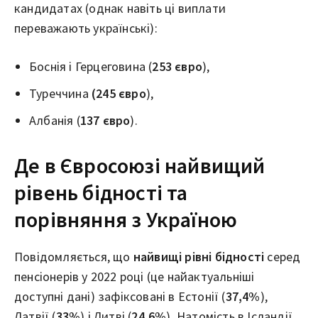
кандидатах (однак навіть ці виплати
переважають українські):
Боснія і Герцеговина (
253
євро
),
Туреччина
(245 євро
),
Албанія (
137 євро
).
Де в Євросоюзі найвищий
рівень бідності та
порівняння з Україною
Повідомляється, що
найвищі рівні бідності
серед
пенсіонерів у 2022 році (це найактуальніші
доступні дані) зафіксовані в Естонії (
37,4%
),
Латвії (
33%
) і Литві (
24,6%
). Натомість в Ісландії,