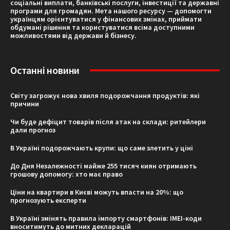
соціальні виплати, банківські послуги, інвестиції та державні
програми для громадян. Мета нашого ресурсу — допомогти
українцям орієнтуватися у фінансових змінах, приймати
обдумані рішення та користуватися всіма доступними
можливостями від держави й бізнесу.
Останні новини
Світу загрожує нова хвиля подорожчання продуктів: які
причини
Чи буде дефіцит товарів після атак на склади: ритейлери
дали прогноз
В Україні подорожчають крупи: що саме злетить у ціні
До Дня Незалежності майже 255 тисяч киян отримають
грошову допомогу: хто має право
Ціни на квартири в Києві можуть впасти на 20%: що
прогнозують експерти
В Україні змінять правила імпорту смартфонів: IMEI-коди
вноситимуть до митних декларацій